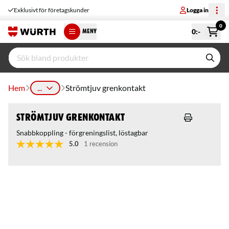
Exklusivt för företagskunder
Logga in
0
0
:-
MENY
Hem
...
Strömtjuv grenkontakt
Strömtjuv grenkontakt
Snabbkoppling - förgreningslist, löstagbar
5.0
1 recension