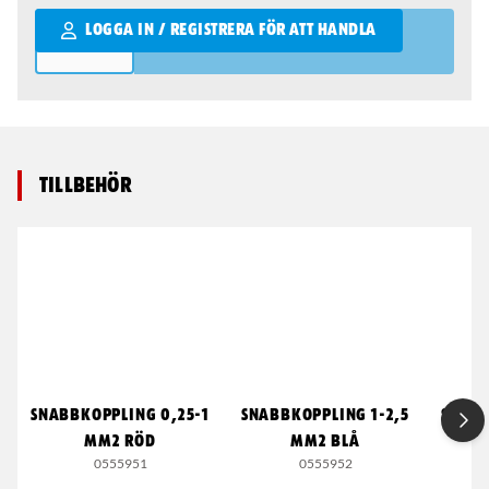
Qantity
LOGGA IN / REGISTRERA FÖR ATT HANDLA
Tillbehör
SNABBKOPPLING 0,25-1
SNABBKOPPLING 1-2,5
SNABB
MM2 RÖD
MM2 BLÅ
0555951
0555952