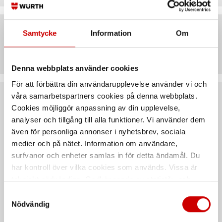
Samtycke
Information
Om
Artiklar
Denna webbplats använder cookies
För att förbättra din användarupplevelse använder vi och
våra samarbetspartners cookies på denna webbplats.
Rekommenderat baserat på vald produkt
Cookies möjliggör anpassning av din upplevelse,
analyser och tillgång till alla funktioner. Vi använder dem
även för personliga annonser i nyhetsbrev, sociala
medier och på nätet. Information om användare,
surfvanor och enheter samlas in för detta ändamål. Du
har kontroll över vilka cookies som används. Vissa är
tekniskt nödvändiga. Godkännande av statistik- och
marknadsföringscookies kan innebära dataöverföring till
Samtyckesval
länder utanför EU med olika dataskyddsnormer. Genom
Nödvändig
att godkänna samtycker du till sådana överföringar. Läs
Strömtjuv snabbkoppling
Strömtjuv