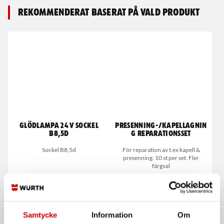
Rekommenderat baserat på vald produkt
Glödlampa 24 V sockel
Presenning-/kapellagnin
B8,5d
g reparationsset
Sockel B8,5d
För reparation av t.ex kapell &
presenning. 10 st per set. Fler
färgval
Samtycke
Information
Om