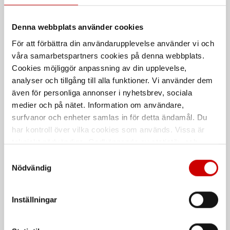
Denna webbplats använder cookies
För att förbättra din användarupplevelse använder vi och
Glödlampa 12V W2,0X4,6d
Glödlampa 12V SV
våra samarbetspartners cookies på denna webbplats.
Sockel W2,0X4,6d
Sockel SV
Cookies möjliggör anpassning av din upplevelse,
analyser och tillgång till alla funktioner. Vi använder dem
även för personliga annonser i nyhetsbrev, sociala
De som köpte, köpte även
medier och på nätet. Information om användare,
surfvanor och enheter samlas in för detta ändamål. Du
Kampanj
har kontroll över vilka cookies som används. Vissa är
tekniskt nödvändiga. Godkännande av statistik- och
marknadsföringscookies kan innebära dataöverföring till
Samtyckesval
länder utanför EU med olika dataskyddsnormer. Genom
Nödvändig
att godkänna samtycker du till sådana överföringar. Läs
vår Integritetspolicy för mer information.
Inställningar
Våtservett för glasögon
Stålborste
Dispenserbox med 100 st.
Smalt utförande