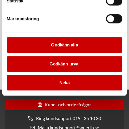
Statistik
Kampanj
Kampanj
Marknadsföring
Godkänn alla
Rengöringsduk Wetmax
Snabblim
Godkänn urval
Plus
Cyanoakrylatlim för limning av
För snabb och effektiv rengöring
metall-, plast- och gummidetaljer.
Neka
Kund- och orderfrågor
Ring kundsupport 019 - 35 10 30
Maila kundsupport@wuerth.se