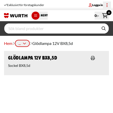
Exklusivt för företagskunder
Logga in
0
0
:-
MENY
Hem
...
Glödlampa 12V BX8,5d
Glödlampa 12V BX8,5d
Sockel BX8,5d