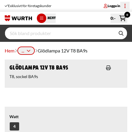
Exklusivt för företagskunder
Logga in
0
0
:-
MENY
Hem
...
Glödlampa 12V T8 BA9s
Glödlampa 12V T8 BA9s
T8, sockel BA9s
Watt
4