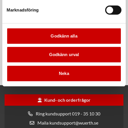
Marknadsföring
Godkänn alla
Svarta nitrilhandskar
Däckventil personbil
Godkänn urval
DIN7780
Nitrilhandskar för engångsbruk
Lasermärkta med
tillverkningsdatum. DIN 7780
Neka
Kund- och orderfrågor
Ring kundsupport 019 - 35 10 30
Maila kundsupport@wuerth.se