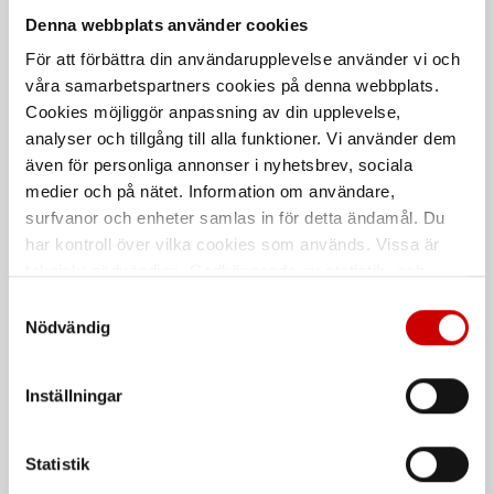
Glödlampa 12V SV
Glödlampa 24 V sockel
Denna webbplats använder cookies
Ba9s
Sockel SV
För att förbättra din användarupplevelse använder vi och
Sockel Ba9s
våra samarbetspartners cookies på denna webbplats.
Cookies möjliggör anpassning av din upplevelse,
De som köpte, köpte även
analyser och tillgång till alla funktioner. Vi använder dem
även för personliga annonser i nyhetsbrev, sociala
medier och på nätet. Information om användare,
surfvanor och enheter samlas in för detta ändamål. Du
har kontroll över vilka cookies som används. Vissa är
tekniskt nödvändiga. Godkännande av statistik- och
marknadsföringscookies kan innebära dataöverföring till
Samtyckesval
länder utanför EU med olika dataskyddsnormer. Genom
Nödvändig
att godkänna samtycker du till sådana överföringar. Läs
vår Integritetspolicy för mer information.
Eltejp
Brakecleaner
Inställningar
universalrengöring
S-märkt isolertejp
Prisvärd universalrengöring och
bromsrengöring.
Statistik