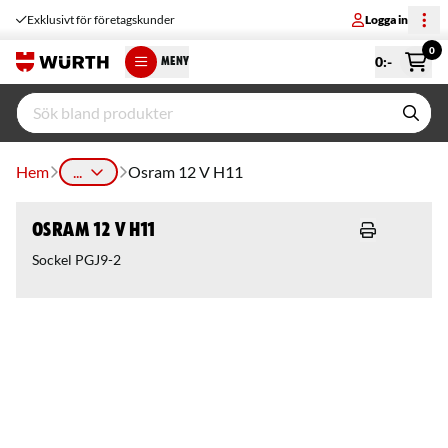
Exklusivt för företagskunder
Logga in
0
0
:-
MENY
Hem
...
Osram 12 V H11
Osram 12 V H11
Sockel PGJ9-2