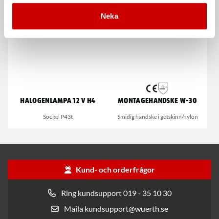
Neka
Halogenlampa 12 V H4
Montagehandske W-30
Sockel P43t
Smidig handske i getskinn/nylon
Kund- och orderfrågor
Ring kundsupport 019 - 35 10 30
Maila kundsupport@wuerth.se