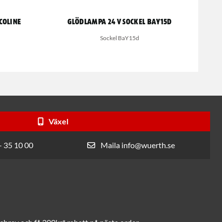
coline
Glödlampa 24 V sockel BaY15d
Sockel BaY15d
Växel
- 35 10 00
Maila info@wuerth.se