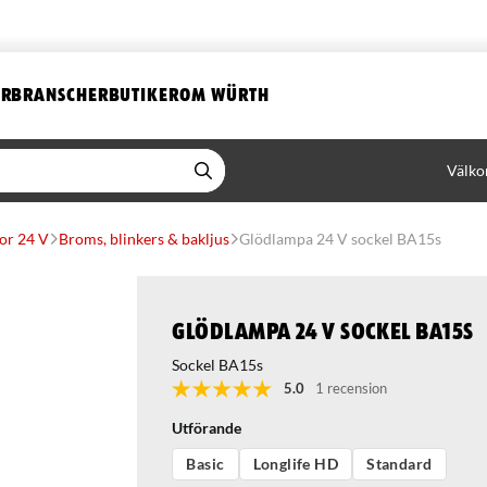
ER
BRANSCHER
BUTIKER
OM WÜRTH
Välko
or 24 V
Broms, blinkers & bakljus
Glödlampa 24 V sockel BA15s
Glödlampa 24 V sockel BA15s
Sockel BA15s
5.0
1 recension
Utförande
Basic
Longlife HD
Standard