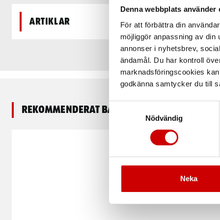
Denna webbplats använder 
Artiklar
För att förbättra din använd
möjliggör anpassning av din u
annonser i nyhetsbrev, socia
ändamål. Du har kontroll öve
marknadsföringscookies kan i
godkänna samtycker du till så
Samtyckesval
Rekommenderat baserat på vald produkt
Nödvändig
Neka