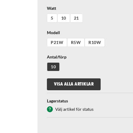
Watt
5
10
21
Modell
P21W
R5W
R10W
Antal/förp
10
VISA ALLA ARTIKLAR
Lagerstatus
Välj artikel för status