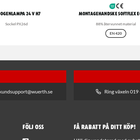
ogenlampa 24 V H7
Montagehandske Softflex E
Sockel PX26d
88% återvunnet material
EN 420
 kundsupport@wuerth.se
Ring växeln 019 
Följ oss
Få rabatt på ditt köp!