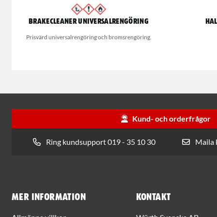
Brakecleaner universalrengöring
Hal
Prisvärd universalrengöring och bromsrengöring.
Kund- och orderfrågor
Ring kundsupport 019 - 35 10 30
Maila
Mer information
Kontakt