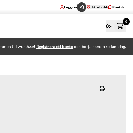
Logga in
Hitta butik
Kontakt
0
0
:-
mmen till wurth.se!
Registrera ett konto
och börja handla redan idag.