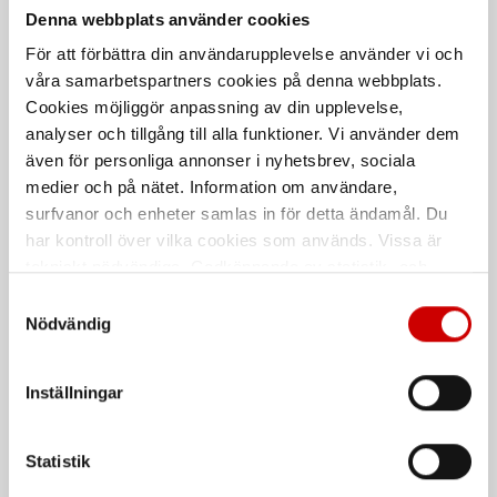
Denna webbplats använder cookies
För att förbättra din användarupplevelse använder vi och
våra samarbetspartners cookies på denna webbplats.
Cookies möjliggör anpassning av din upplevelse,
analyser och tillgång till alla funktioner. Vi använder dem
även för personliga annonser i nyhetsbrev, sociala
medier och på nätet. Information om användare,
Flatsäkring Midi
Flatsäkring Micro 2
surfvanor och enheter samlas in för detta ändamål. Du
Form C. ISO 8820-3
5-20 Ampere. OEM-kvalité
har kontroll över vilka cookies som används. Vissa är
DIN 72581
tekniskt nödvändiga. Godkännande av statistik- och
marknadsföringscookies kan innebära dataöverföring till
Samtyckesval
länder utanför EU med olika dataskyddsnormer. Genom
Nödvändig
att godkänna samtycker du till sådana överföringar. Läs
vår Integritetspolicy för mer information.
Inställningar
Statistik