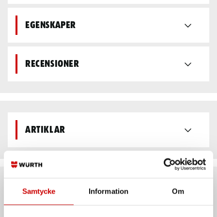
Egenskaper
Recensioner
Artiklar
Rekommenderat baserat på vald produkt
Samtycke
Information
Om