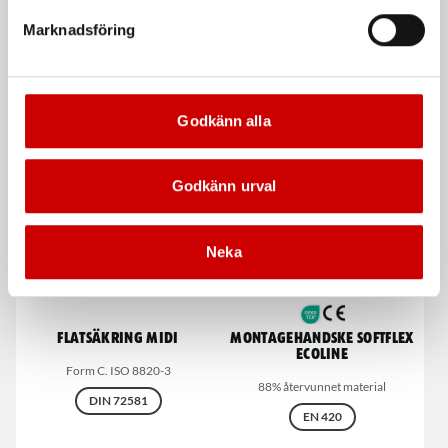
Flatsäkring Maxi
Säkring mini, midi och
maxi sortiment
Marknadsföring
20 - 100 Ampere
151 delar
De som köpte, köpte även
Godkänn alla
Kampanj
Godkänn urval
Neka
Flatsäkring Midi
Montagehandske Softflex
Ecoline
Form C. ISO 8820-3
88% återvunnet material
DIN 72581
EN 420