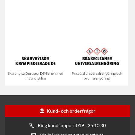
Skarvhylsor
Brakecleaner
Krympisolerade DS
universalrengöring
Skarvhylsa Duraseal DS-Serien med
Prisvärd universalrengöring och
invändigt lim
bromsrengöring.
Kund- och orderfrågor
Ring kundsupport 019 - 35 10 30
Maila kundsupport@wuerth.se