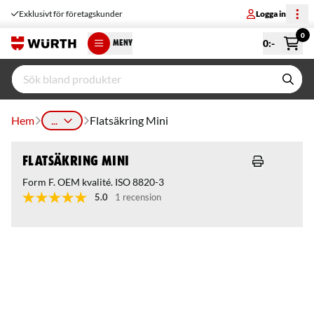
Exklusivt för företagskunder
Logga in
0
0
:-
MENY
Hem
...
Flatsäkring Mini
Flatsäkring Mini
Form F. OEM kvalité. ISO 8820-3
5.0
1 recension