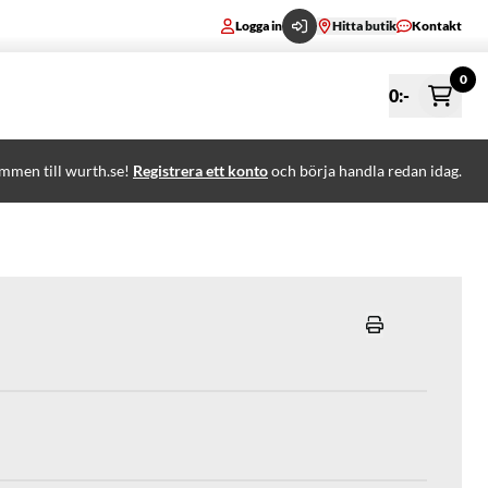
Logga in
Hitta butik
Kontakt
0
0
:-
mmen till wurth.se!
Registrera ett konto
och börja handla redan idag.