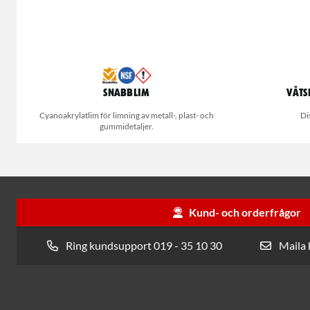
Snabblim
Våts
Cyanoakrylatlim för limning av metall-, plast- och
Di
gummidetaljer.
Kund- och orderfrågor
Ring kundsupport 019 - 35 10 30
Maila