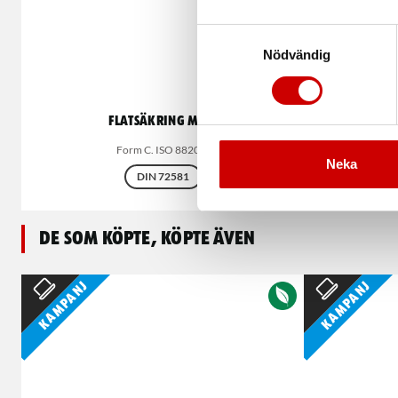
Samtyckesval
Nödvändig
Flatsäkring Midi
S
Form C. ISO 8820-3
Neka
DIN 72581
De som köpte, köpte även
Kampanj
Kampanj