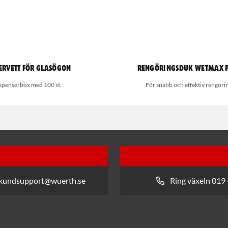
ervett för glasögon
Rengöringsduk Wetmax 
spenserbox med 100 st.
För snabb och effektiv rengöri
 kundsupport@wuerth.se
Ring växeln 019 