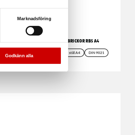
Marknadsföring
Karosseribrickor RBS A4
Rostfritt syrafast stål A4
DIN 9021
Godkänn alla