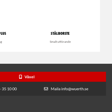
Plus
Stålborste
ng
Smalt utförande
Växel
- 35 10 00
Maila info@wuerth.se