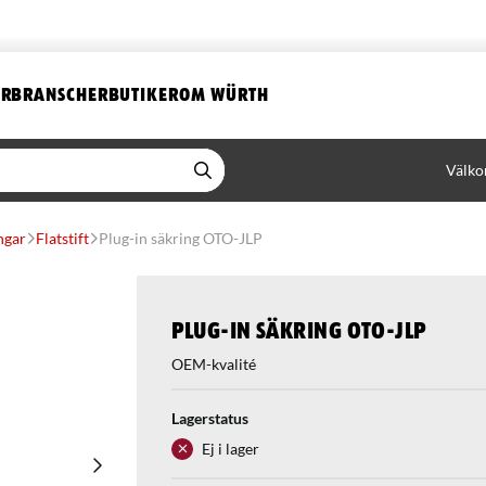
ER
BRANSCHER
BUTIKER
OM WÜRTH
Välko
ngar
Flatstift
Plug-in säkring OTO-JLP
Plug-in säkring OTO-JLP
OEM-kvalité
Lagerstatus
Ej i lager