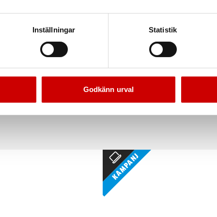
Inställningar
Statistik
kruvsäkring Midi
Flatsäkring Micro
Plasthölje
2 - 30 ampere. OEM kvalité
Godkänn urval
Kampanj