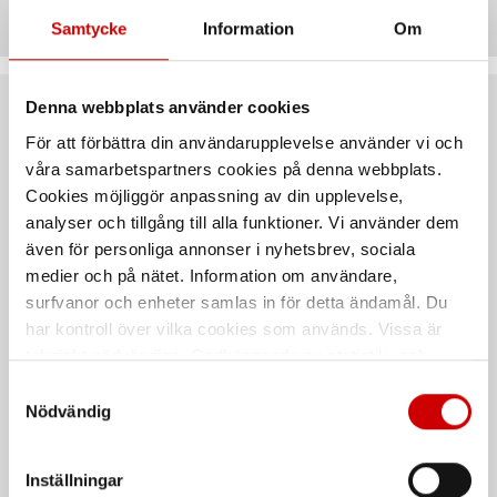
Samtycke
Information
Om
Denna webbplats använder cookies
Rekommenderat baserat på vald produkt
För att förbättra din användarupplevelse använder vi och
våra samarbetspartners cookies på denna webbplats.
Cookies möjliggör anpassning av din upplevelse,
analyser och tillgång till alla funktioner. Vi använder dem
även för personliga annonser i nyhetsbrev, sociala
medier och på nätet. Information om användare,
surfvanor och enheter samlas in för detta ändamål. Du
har kontroll över vilka cookies som används. Vissa är
tekniskt nödvändiga. Godkännande av statistik- och
Skruvsäkring Mega
Säkringshållare
marknadsföringscookies kan innebära dataöverföring till
Samtyckesval
skruvsäkring Midi
länder utanför EU med olika dataskyddsnormer. Genom
Nödvändig
Plasthölje
Med förbättrat kontaktskydd
att godkänna samtycker du till sådana överföringar. Läs
vår Integritetspolicy för mer information.
Inställningar