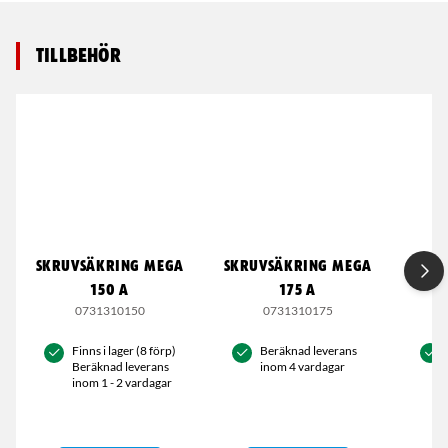
Tillbehör
SKRUVSÄKRING MEGA
SKRUVSÄKRING MEGA
SKRU
150 A
175 A
0731310150
0731310175
Finns i lager (8 förp)
Beräknad leverans
Beräknad leverans
inom 4 vardagar
inom 1 - 2 vardagar