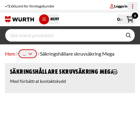
Exklusivt för företagskunder
Logga in
0
0
:-
MENY
Hem
...
Säkringshållare skruvsäkring Mega
Säkringshållare skruvsäkring Mega
Med förbättrat kontaktskydd