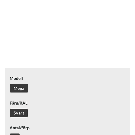
Modell
Mega
Färg/RAL
Svart
Antal/förp