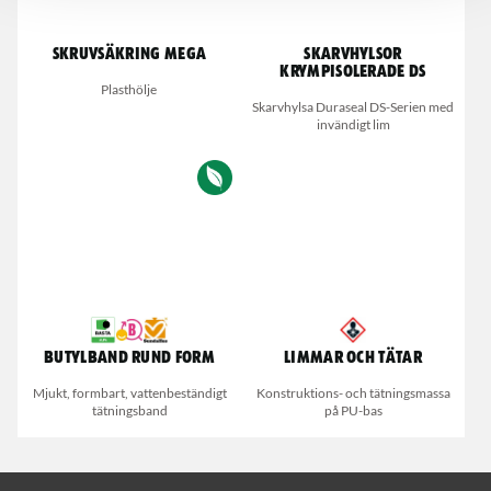
Skruvsäkring Mega
Skarvhylsor
Krympisolerade DS
Plasthölje
Skarvhylsa Duraseal DS-Serien med
invändigt lim
Butylband rund form
Limmar och Tätar
Mjukt, formbart, vattenbeständigt
Konstruktions- och tätningsmassa
tätningsband
på PU-bas