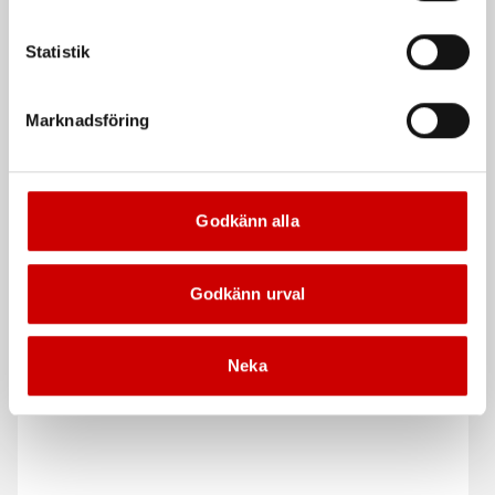
Statistik
Marknadsföring
Säkringshållare Maxi-
Säkringshållare med lock
flatsäkring
och tillbehör
Godkänn alla
Passande till flatsäkring Maxi
Säkringshållare för
instickssäkringar, midi
Godkänn urval
De som köpte, köpte även
Neka