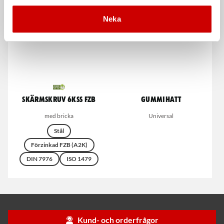
Neka
Skärmskruv 6KSS FZB
Gummihatt
med bricka
Universal
Stål
Förzinkad FZB (A2K)
DIN 7976
ISO 1479
Kund- och orderfrågor