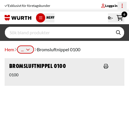
Exklusivt för företagskunder
Logga in
0
0
:-
MENY
Hem
...
Bromsluftnippel 0100
Bromsluftnippel 0100
0100