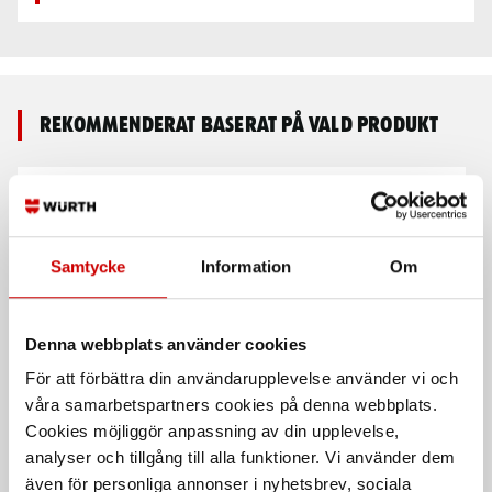
Rekommenderat baserat på vald produkt
Samtycke
Information
Om
Denna webbplats använder cookies
Däckventil personbil
Däckventil lätt lastbil
För att förbättra din användarupplevelse använder vi och
DIN7780
våra samarbetspartners cookies på denna webbplats.
Passar nästan alla fälgar
Lasermärkta med
Cookies möjliggör anpassning av din upplevelse,
tillverkningsdatum. DIN 7780
analyser och tillgång till alla funktioner. Vi använder dem
även för personliga annonser i nyhetsbrev, sociala