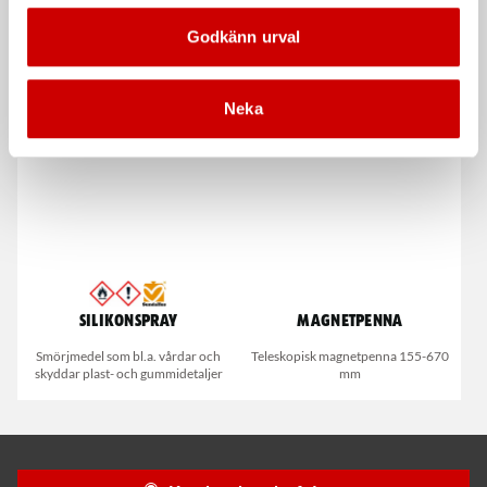
Godkänn urval
Snabblim
Blåspistol
Cyanoakrylatlim för limning av
Rak och vinklad
metall-, plast- och gummidetaljer.
Neka
Silikonspray
Magnetpenna
Smörjmedel som bl.a. vårdar och
Teleskopisk magnetpenna 155-670
skyddar plast- och gummidetaljer
mm