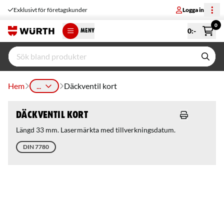
Exklusivt för företagskunder
Logga in
0
0
:-
MENY
Hem
...
Däckventil kort
Däckventil kort
Längd 33 mm. Lasermärkta med tillverkningsdatum.
DIN 7780