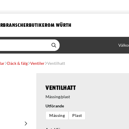
ER
BRANSCHER
BUTIKER
OM WÜRTH
Välko
lar
Däck & fälg
Ventiler
Ventilhatt
Ventilhatt
Mässing/plast
Utförande
Mässing
Plast