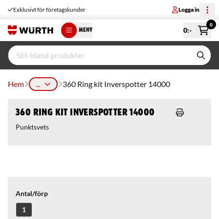
Exklusivt för företagskunder
Logga in
0
0
:-
MENY
Hem
...
360 Ring kit Inverspotter 14000
360 Ring kit Inverspotter 14000
Punktsvets
Antal/förp
1