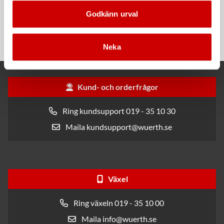
Rengöringsduk Wetmax
Snabblim
Godkänn urval
Plus
Cyanoakrylatlim för limning av
För snabb och effektiv rengöring
metall-, plast- och gummidetaljer.
Neka
Kund- och orderfrågor
Ring kundsupport 019 - 35 10 30
Maila kundsupport@wuerth.se
Växel
Ring växeln 019 - 35 10 00
Maila info@wuerth.se