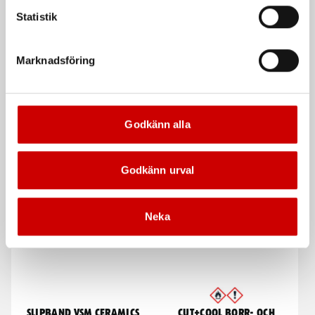
Statistik
Marknadsföring
Godkänn alla
Limkloss till Dentlifter
Limborttagare
rund
Specialprodukt för borttagning av
Konvex yta. PDR tillbehör
lim och limrester på fordon
Godkänn urval
Neka
Slipband VSM Ceramics
Cut+Cool Borr- och