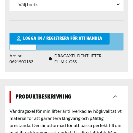
Qantity
LOGGA IN / REGISTRERA FÖR ATT HANDLA
Art. nr.
DRAGAXEL DENTLIFTER
0691500183
F.LIMKLOSS
Produktbeskrivning
Vår dragaxel för minilifter är tillverkad av högkvalitativt
material för att garantera långvarig och pålitlig
prestanda. Den är utformad för att passa perfekt till din
minilift och kommer att underlätta dina lyftjobb. Med