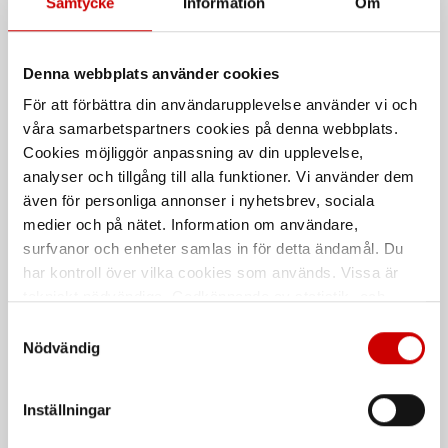
Samtycke
Information
Om
PinPuller/Dentlifter Set
Limkloss med plan yta till
Dentlifter
Universellt riktset med svets- och
Denna webbplats använder cookies
limteknik på lackerade eller rena
Plan yta. PDR tillbehör
plåtytor.
För att förbättra din användarupplevelse använder vi och
våra samarbetspartners cookies på denna webbplats.
Cookies möjliggör anpassning av din upplevelse,
analyser och tillgång till alla funktioner. Vi använder dem
även för personliga annonser i nyhetsbrev, sociala
medier och på nätet. Information om användare,
surfvanor och enheter samlas in för detta ändamål. Du
har kontroll över vilka cookies som används. Vissa är
tekniskt nödvändiga. Godkännande av statistik- och
Vågtråd
Limborttagare
marknadsföringscookies kan innebära dataöverföring till
Samtyckesval
Till Pinpuller
Specialprodukt för borttagning av
länder utanför EU med olika dataskyddsnormer. Genom
Nödvändig
lim och limrester på fordon
att godkänna samtycker du till sådana överföringar. Läs
vår Integritetspolicy för mer information.
De som köpte, köpte även
Inställningar