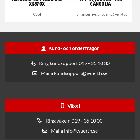
XK870X
gängolja
Cool
Förlänger livslängden på verktyg
Kund- och orderfrågor
Ring kundsupport 019 - 35 10 30
Maila kundsupport@wuerth.se
Växel
Ring växeln 019 - 35 10 00
Maila info@wuerth.se