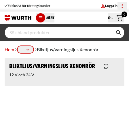
Exklusivt för företagskunder
Logga in
0
0
:-
MENY
Hem
...
Blixtljus/varningsljus Xenonrör
Blixtljus/varningsljus Xenonrör
12 V och 24 V