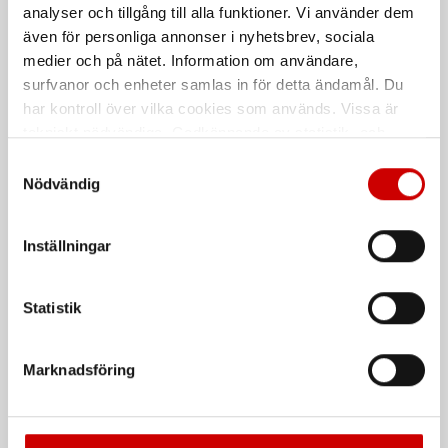
Självhäftande
analyser och tillgång till alla funktioner. Vi använder dem
Snabbt och enkelt system för att
även för personliga annonser i nyhetsbrev, sociala
reparera stenskott i vindruta
medier och på nätet. Information om användare,
surfvanor och enheter samlas in för detta ändamål. Du
De som köpte, köpte även
har kontroll över vilka cookies som används. Vissa är
tekniskt nödvändiga. Godkännande av statistik- och
Kampanj
marknadsföringscookies kan innebära dataöverföring till
Samtyckesval
länder utanför EU med olika dataskyddsnormer. Genom
Nödvändig
att godkänna samtycker du till sådana överföringar. Läs
vår Integritetspolicy för mer information.
Inställningar
Statistik
Våtservett för glasögon
Stålborste
Dispenserbox med 100 st.
Smalt utförande
Marknadsföring
Kampanj
Kampanj