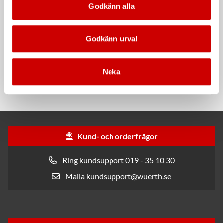
Godkänn alla
Godkänn urval
Rengöringsduk Wetmax
Snabblim
Plus
Neka
Cyanoakrylatlim för limning av
För snabb och effektiv rengöring
metall-, plast- och gummidetaljer.
Kund- och orderfrågor
Ring kundsupport 019 - 35 10 30
Maila kundsupport@wuerth.se