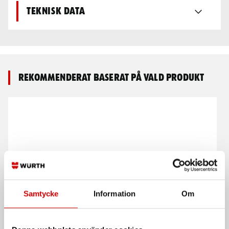
Teknisk data
Rekommenderat baserat på vald produkt
Samtycke
Information
Om
Drivtapp 1/4"
Sugkopp samt pump
1/4" tapp till Würth Mini
Passar Würth Mini