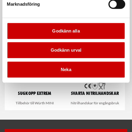
Marknadsföring
Drivtapp 1/4"
Rutdemonteringstråd 1,1
mm
1/4" tapp till Würth Mini
Godkänn alla
Högkvalitativ. Würth
Godkänn urval
Neka
Sugkopp extrem
Svarta nitrilhandskar
Tillbehör till Würth MINI
Nitrilhandskar för engångsbruk