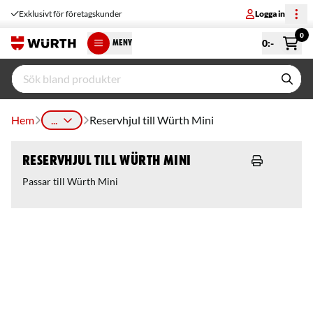
Exklusivt för företagskunder
Logga in
0
0
:-
MENY
Hem
...
Reservhjul till Würth Mini
Reservhjul till Würth Mini
Passar till Würth Mini