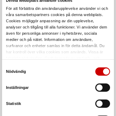
Denna webbplats använder cookies
För att förbättra din användarupplevelse använder vi och
våra samarbetspartners cookies på denna webbplats.
Cookies möjliggör anpassning av din upplevelse,
analyser och tillgång till alla funktioner. Vi använder dem
även för personliga annonser i nyhetsbrev, sociala
medier och på nätet. Information om användare,
Interiörskydd
Rutdemonteringskit
surfvanor och enheter samlas in för detta ändamål. Du
Würth Pro
har kontroll över vilka cookies som används. Vissa är
Interiörskydd till Würth Mini
8 delar
tekniskt nödvändiga. Godkännande av statistik- och
marknadsföringscookies kan innebära dataöverföring till
Samtyckesval
länder utanför EU med olika dataskyddsnormer. Genom
Nödvändig
De som köpte, köpte även
att godkänna samtycker du till sådana överföringar. Läs
vår Integritetspolicy för mer information.
Inställningar
Statistik