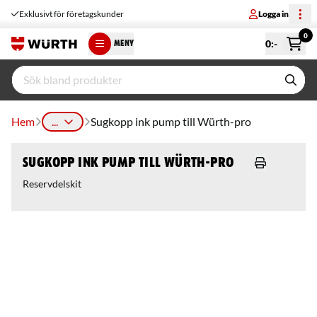
Exklusivt för företagskunder
Logga in
0
0
:-
MENY
Hem
...
Sugkopp ink pump till Würth-pro
Sugkopp ink pump till Würth-pro
Reservdelskit