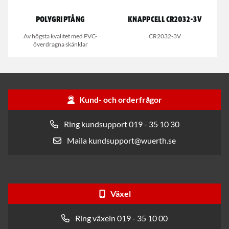
Polygriptång
Knappcell CR2032-3V
Av högsta kvalitet med PVC-
CR2032-3V
överdragna skänklar
Kund- och orderfrågor
Ring kundsupport 019 - 35 10 30
Maila kundsupport@wuerth.se
Växel
Ring växeln 019 - 35 10 00