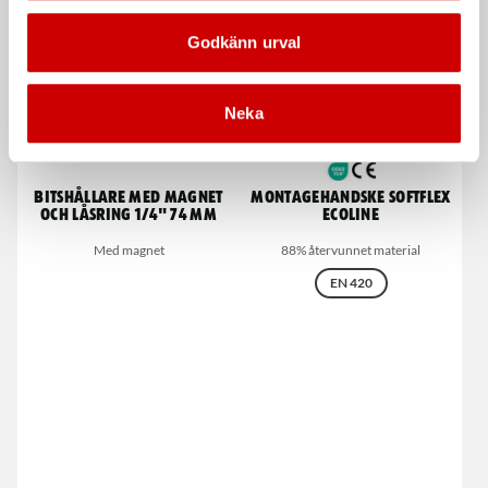
Kampanj
Godkänn urval
Neka
Bitshållare med magnet
Montagehandske Softflex
och låsring 1/4" 74 mm
Ecoline
Med magnet
88% återvunnet material
EN 420