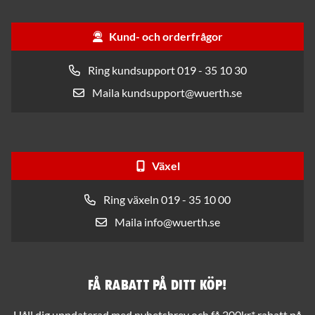
Kund- och orderfrågor
Ring kundsupport 019 - 35 10 30
Maila kundsupport@wuerth.se
Växel
Ring växeln 019 - 35 10 00
Maila info@wuerth.se
Få rabatt på ditt köp!
Håll dig uppdaterad med nyhetsbrev och få 200kr* rabatt på