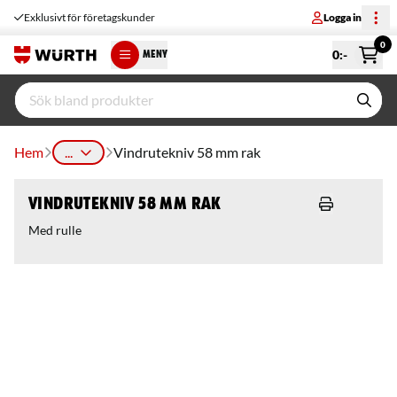
Exklusivt för företagskunder
Logga in
0
0
:-
MENY
Hem
...
Vindrutekniv 58 mm rak
Vindrutekniv 58 mm rak
Med rulle