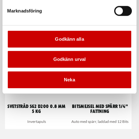
Marknadsföring
Vindrutelim, Ultimate
Vindrutekniv 85 mm rak
Godkänn alla
Högmoduligt 1K-lim
Tandad
Godkänn urval
Neka
Svetstråd SG2 D200 0.8 mm
Bitsmejsel med spärr 1/4"
5 kg
fattning
Invertapuls
Auto med spärr, laddad med 12 Bits