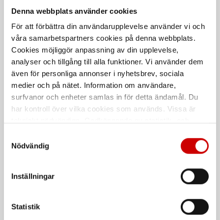
draghandtag
Tandad
Denna webbplats använder cookies
För att förbättra din användarupplevelse använder vi och
våra samarbetspartners cookies på denna webbplats.
Cookies möjliggör anpassning av din upplevelse,
analyser och tillgång till alla funktioner. Vi använder dem
även för personliga annonser i nyhetsbrev, sociala
medier och på nätet. Information om användare,
surfvanor och enheter samlas in för detta ändamål. Du
har kontroll över vilka cookies som används. Vissa är
Multicutter DMS 2
Vindrutekniv 30 mm böjd
tekniskt nödvändiga. Godkännande av statistik- och
DMS 2
Med rulle
marknadsföringscookies kan innebära dataöverföring till
Samtyckesval
länder utanför EU med olika dataskyddsnormer. Genom
Nödvändig
att godkänna samtycker du till sådana överföringar. Läs
De som köpte, köpte även
vår Integritetspolicy för mer information.
Inställningar
Statistik