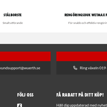
Stålborste
Rengöringsduk Wetmax 
Smalt utförande
För snabb och effektiv rengöri
 kundsupport@wuerth.se
Ring växeln 019 
Följ oss
Få rabatt på ditt köp!
Facebook
Håll dig uppdaterad med nyhets