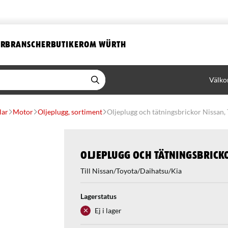
ER
BRANSCHER
BUTIKER
OM WÜRTH
Välko
lar
Motor
Oljeplugg, sortiment
Oljeplugg och tätningsbrickor Nissan, 
Oljeplugg och tätningsbricko
Till Nissan/Toyota/Daihatsu/Kia
Lagerstatus
Ej i lager