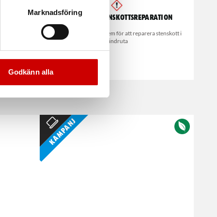
Marknadsföring
l
System för stenskottsreparation
ånga ställen.
Snabbt och enkelt system för att reparera stenskott i
vindruta
Godkänn alla
Kampanj