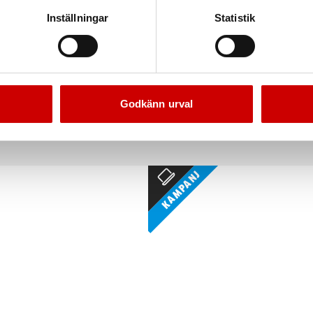
Inställningar
Statistik
Snabbnippel
Spärroljefilternycke
 luftpåfyllningsmanometer
Med spärrfunktion och kan användas på tr
Godkänn urval
Kampanj