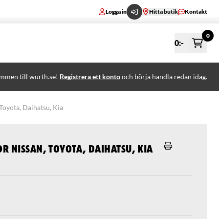
Logga in
Hitta butik
Kontakt
0
0
:-
mmen till wurth.se!
Registrera ett konto
och börja handla redan idag.
Toyota, Daihatsu, Kia
r Nissan, Toyota, Daihatsu, Kia