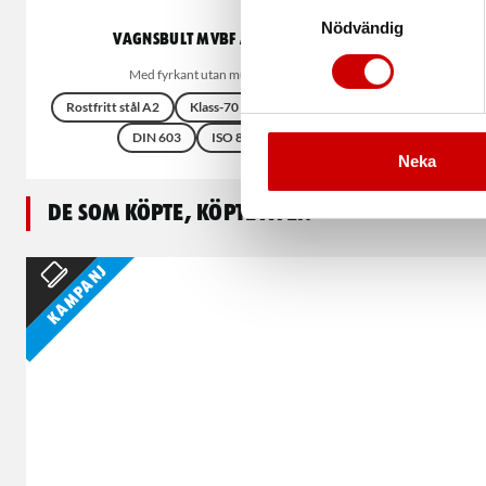
Samtyckesval
Nödvändig
Vagnsbult MVBF A2/70
Med fyrkant utan mutter
Till
Rostfritt stål A2
Klass-70 Draghållfasthet
DIN 603
ISO 8677
Neka
De som köpte, köpte även
Kampanj