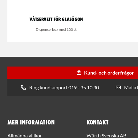
Våtservett för glasögon
Dispenserbox med 100 st.
Kund- och orderfrågor
Ring kundsupport 019 - 35 10 30
Maila
Mer information
Kontakt
Allmänna villkor
Würth Svenska AB