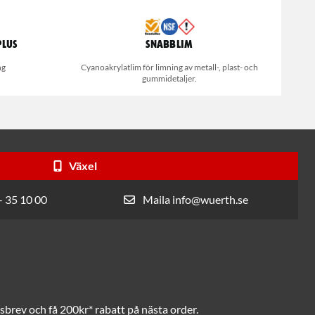
Plus
Snabblim
ng
Cyanoakrylatlim för limning av metall-, plast- och
gummidetaljer.
Växel
- 35 10 00
Maila info@wuerth.se
brev och få 200kr* rabatt på nästa order.