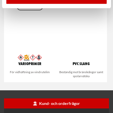
EN ISO 20345
Varioprimer
PVC Slang
För vidhäftning av vindrutelim
Beständig mot bränsleångor samt
spolarvätska
Kund- och orderfrågor