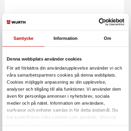
Samtycke
Information
Om
Plastslangkoppling 8 mm
Plastslangkoppling 3 mm
Rak
T-koppling
Denna webbplats använder cookies
För att förbättra din användarupplevelse använder vi och
våra samarbetspartners cookies på denna webbplats.
Cookies möjliggör anpassning av din upplevelse,
analyser och tillgång till alla funktioner. Vi använder dem
även för personliga annonser i nyhetsbrev, sociala
medier och på nätet. Information om användare,
surfvanor och enheter samlas in för detta ändamål. Du
har kontroll över vilka cookies som används. Vissa är
Clipssortiment inkl.
Insexskruv MC6S
tekniskt nödvändiga. Godkännande av statistik- och
systemväska 4.4.1
sortiment ORSY 4.4.1