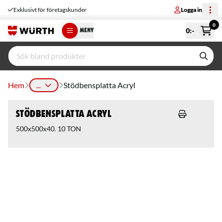
Exklusivt för företagskunder
Logga in
0
0
:-
MENY
Hem
...
Stödbensplatta Acryl
Stödbensplatta Acryl
500x500x40. 10 TON