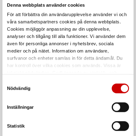
Skydds- och reparationslack
Denna webbplats använder cookies
Lämpligt för tunga arbetsredskap
såsom gräv-, schakt- och
För att förbättra din användarupplevelse använder vi och
skogsmaskiner.
våra samarbetspartners cookies på denna webbplats.
Cookies möjliggör anpassning av din upplevelse,
De som köpte, köpte även
analyser och tillgång till alla funktioner. Vi använder dem
även för personliga annonser i nyhetsbrev, sociala
medier och på nätet. Information om användare,
surfvanor och enheter samlas in för detta ändamål. Du
har kontroll över vilka cookies som används. Vissa är
tekniskt nödvändiga. Godkännande av statistik- och
marknadsföringscookies kan innebära dataöverföring till
Samtyckesval
länder utanför EU med olika dataskyddsnormer. Genom
Nödvändig
att godkänna samtycker du till sådana överföringar. Läs
vår Integritetspolicy för mer information.
Låsmutter M6M 8 FZB Låg
Plastinsats 16 fack
Inställningar
Låg modell med nylonring
För SYSTEM-väskor med svart lock
Stål
Hållfasthetsklass 8
Statistik
Förzinkad FZB (A2K)