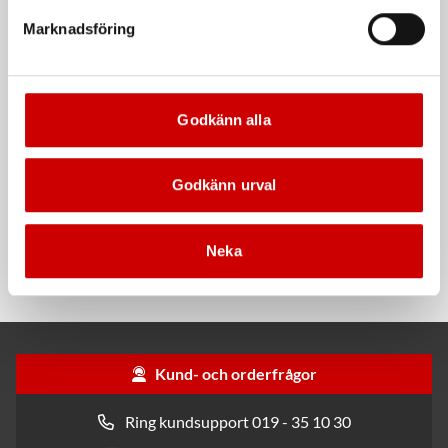
DIN 985
Marknadsföring
Godkänn alla
Godkänn urval
Plastinsats 12 fack
Svarta nitrilhandskar
Neka
För SYSTEM-väskor med svart lock
Nitrilhandskar för engångsbruk
Kund- och orderfrågor
Ring kundsupport 019 - 35 10 30