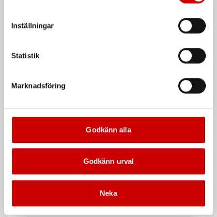
att godkänna samtycker du till sådana överföringar. Läs
vår Integritetspolicy för mer information.
Inställningar
Statistik
Marknadsföring
Vindrutelim, Expert MS
Tunap 984 Diesel
Injektorskydd
Isocyanatfritt vindrutelim
Ger effektivt skydd mot
bränslerelaterade avlagringar på
injektorer
Godkänn alla
Kampanj
Kampanj
Godkänn urval
Neka