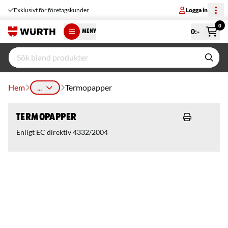
Exklusivt för företagskunder
Logga in
0
0
:-
MENY
Hem
...
Termopapper
Termopapper
Enligt EC direktiv 4332/2004