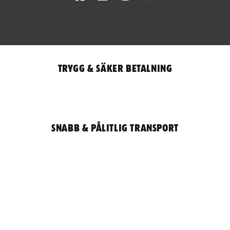
Trygg & säker betalning
Snabb & pålitlig transport
Qantity
LOGGA IN / REGISTRERA FÖR ATT HANDLA