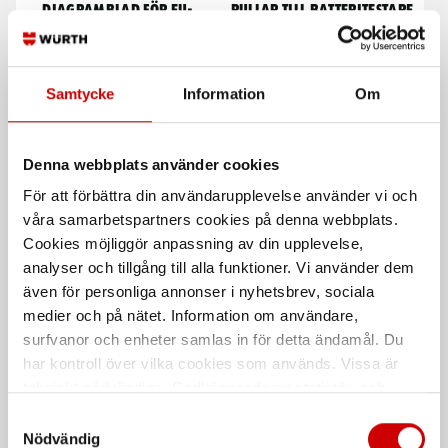
Diagramblad för EU-
Rullar till batteritestare
färdskrivare
Rullar till batteritestare
Godkända för Kienzle, Motometer
0715534800
och VDO färdskrivare
Samtycke
Information
Om
Denna webbplats använder cookies
För att förbättra din användarupplevelse använder vi och
våra samarbetspartners cookies på denna webbplats.
Cookies möjliggör anpassning av din upplevelse,
analyser och tillgång till alla funktioner. Vi använder dem
Nyckeltags
Skärmskydd
även för personliga annonser i nyhetsbrev, sociala
medier och på nätet. Information om användare,
Polypropen material
Skyddar mot skador vid service-,
reparations- och
surfvanor och enheter samlas in för detta ändamål. Du
underhållsarbeten.
har kontroll över vilka cookies som används. Vissa är
tekniskt nödvändiga. Godkännande av statistik- och
De som köpte, köpte även
marknadsföringscookies kan innebära dataöverföring till
Samtyckesval
länder utanför EU med olika dataskyddsnormer. Genom
Nödvändig