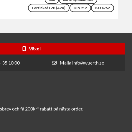
Förzinkad FZB (A2K)
DIN 912
ISO 4762
Växel
- 35 10 00
Maila info@wuerth.se
brev och få 200kr* rabatt på nästa order.