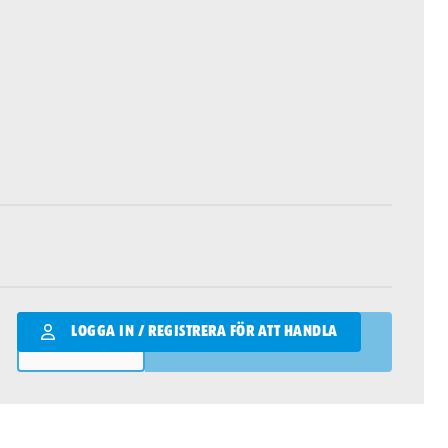
Qantity
LOGGA IN / REGISTRERA FÖR ATT HANDLA
LÄGG I VARUKORGEN