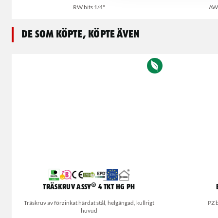
RW bits 1/4"
AW-
De som köpte, köpte även
Träskruv ASSY® 4 TKT HG PH
Träskruv av förzinkat härdat stål, helgängad, kullrigt
PZ b
huvud