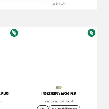
RW bits 1/4"
 Plus
Insexskruv MC6S FZB
.
Med cylindriskt huvud
Stål
8.8 Draghållfasthet