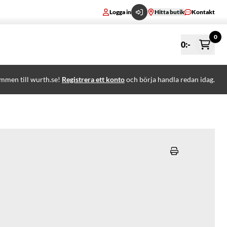
Logga in
Hitta butik
Kontakt
0
0
:-
mmen till wurth.se!
Registrera ett konto
och börja handla redan idag.