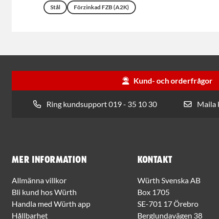
Stål
Förzinkad FZB (A2K)
Kund- och orderfrågor
Ring kundsupport 019 - 35 10 30
Maila
Mer information
Kontakt
Allmänna villkor
Würth Svenska AB
Bli kund hos Würth
Box 1705
Handla med Würth app
SE-701 17 Örebro
Hållbarhet
Berglundavägen 38