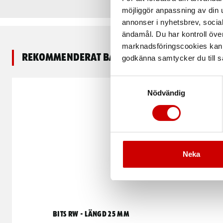
möjliggör anpassning av din u
annonser i nyhetsbrev, socia
ändamål. Du har kontroll öve
marknadsföringscookies kan i
Rekommenderat baserat på vald produkt
godkänna samtycker du till så
Samtyckesval
Nödvändig
Neka
Bits RW - Längd 25 mm