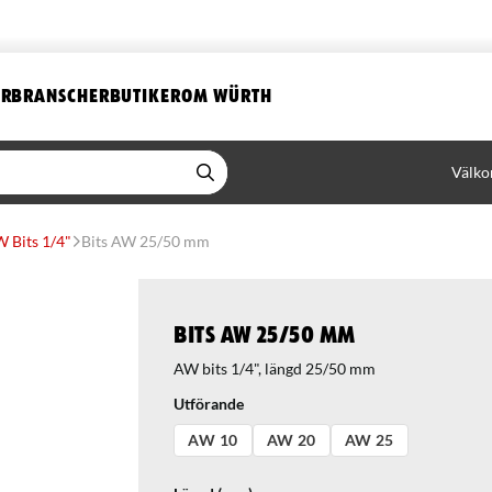
ER
BRANSCHER
BUTIKER
OM WÜRTH
Välko
 Bits 1/4"
Bits AW 25/50 mm
Bits AW 25/50 mm
AW bits 1/4", längd 25/50 mm
Utförande
AW 10
AW 20
AW 25