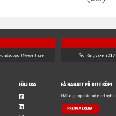
 kundsupport@wuerth.se
Ring växeln 019 
Följ oss
Få rabatt på ditt köp!
Facebook
Håll dig uppdaterad med nyhets
LinkedIn
PRENUMERERA