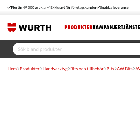
Fler än 49 000 artiklar
Exklusivt för företagskunder
Snabba leveranser
PRODUKTER
KAMPANJER
TJÄNST
Hem
Produkter
Handverktyg
Bits och tillbehör
Bits
AW Bits
AW