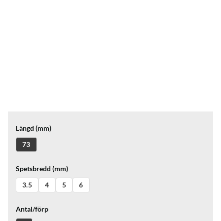
Längd (mm)
73
Spetsbredd (mm)
3.5
4
5
6
Antal/förp