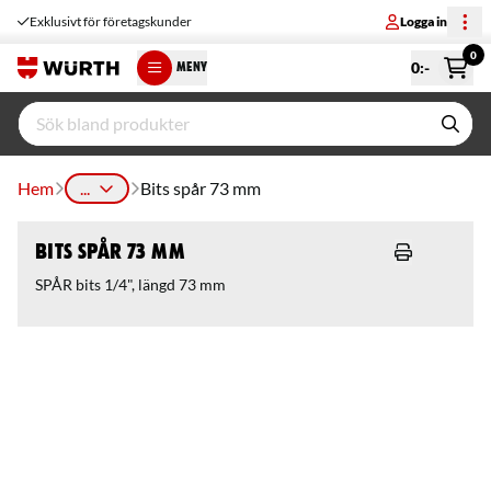
Exklusivt för företagskunder
Logga in
0
0
:-
MENY
Hem
...
Bits spår 73 mm
Bits spår 73 mm
SPÅR bits 1/4", längd 73 mm