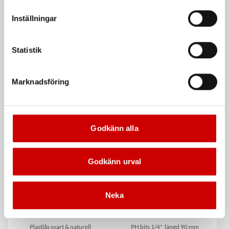
vår Integritetspolicy för mer information.
Inställningar
Statistik
Krympslang i box
Bitshållare 1/4", längd
Marknadsföring
175 mm
Krympgrad 2:1. Utan lim
Med magnet
Godkänn alla
Godkänn urval
Neka
Buntband standard
Bits PH 90 mm
Plastlås svart & naturell
PH bits 1/4", längd 90 mm