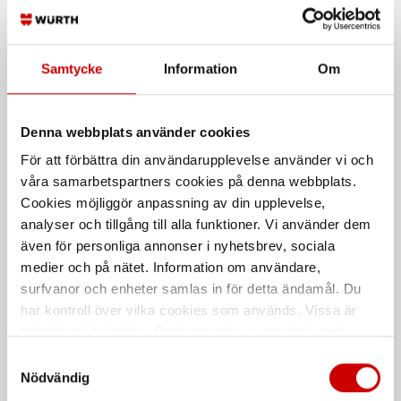
Bits spår 25 mm
Bits PH 50/73 mm
SPÅR bits 1/4", längd 25 mm
PH bits 1/4", längd 50/73 mm
Samtycke
Information
Om
Denna webbplats använder cookies
För att förbättra din användarupplevelse använder vi och
våra samarbetspartners cookies på denna webbplats.
Cookies möjliggör anpassning av din upplevelse,
analyser och tillgång till alla funktioner. Vi använder dem
även för personliga annonser i nyhetsbrev, sociala
Bits TX utan hål 70 mm
Bits PZ 50/73 mm
medier och på nätet. Information om användare,
1/4" bits, längd 70 mm
PZ bits 1/4", längd 50/73 mm
surfvanor och enheter samlas in för detta ändamål. Du
har kontroll över vilka cookies som används. Vissa är
De som köpte, köpte även
tekniskt nödvändiga. Godkännande av statistik- och
marknadsföringscookies kan innebära dataöverföring till
Samtyckesval
länder utanför EU med olika dataskyddsnormer. Genom
Nödvändig
att godkänna samtycker du till sådana överföringar. Läs