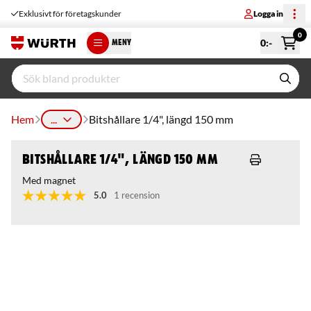
Exklusivt för företagskunder
Logga in
0
0
:-
MENY
Hem
...
Bitshållare 1/4", längd 150 mm
Bitshållare 1/4", längd 150 mm
Med magnet
5.0
1 recension