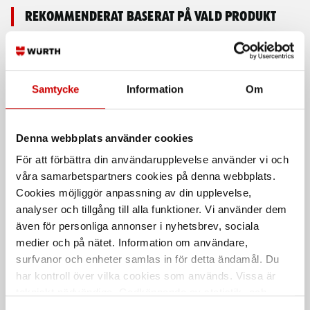
Rekommenderat baserat på vald produkt
Samtycke
Information
Om
Denna webbplats använder cookies
För att förbättra din användarupplevelse använder vi och
Hylsnyckelsats lågprofil
Bitshylsa, 1/4" 6-kt med
våra samarbetspartners cookies på denna webbplats.
fjäderlås 8mm
Cookies möjliggör anpassning av din upplevelse,
1/4" - lågprofil 31 delar
Med fjäderlås utan magnet 8mm
analyser och tillgång till alla funktioner. Vi använder dem
även för personliga annonser i nyhetsbrev, sociala
medier och på nätet. Information om användare,
surfvanor och enheter samlas in för detta ändamål. Du
har kontroll över vilka cookies som används. Vissa är
tekniskt nödvändiga. Godkännande av statistik- och
marknadsföringscookies kan innebära dataöverföring till