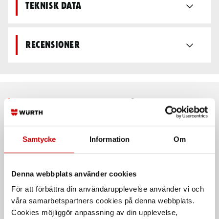
Teknisk data
Recensioner
Rekommenderat baserat på vald produkt
Samtycke
Information
Om
Denna webbplats använder cookies
För att förbättra din användarupplevelse använder vi och
våra samarbetspartners cookies på denna webbplats.
Cookies möjliggör anpassning av din upplevelse,
Bitssats 1/4" mix
Bitssats 1/4" med