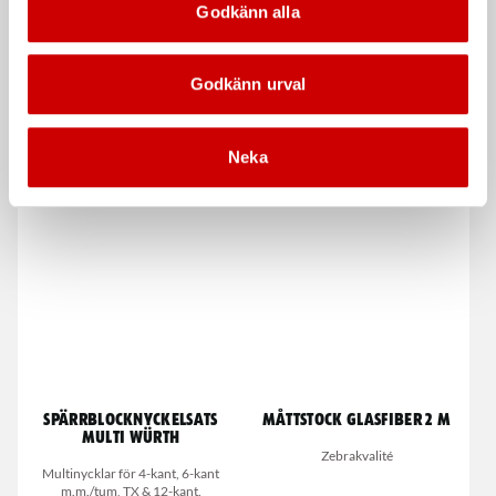
Godkänn alla
Godkänn urval
Sidavbitare finelektronik
Magnetpenna
Neka
Med dubbelfjäder
Teleskopisk magnetpenna 155-670
mm
Spärrblocknyckelsats
Måttstock glasfiber 2 m
Multi Würth
Zebrakvalité
Multinycklar för 4-kant, 6-kant
m.m./tum, TX & 12-kant.