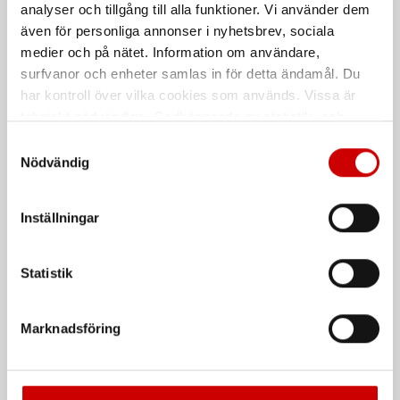
bältesclips 17 delar 25 mm
analyser och tillgång till alla funktioner. Vi använder dem
33-delar Spår, PH, TX, RW m.fl.
även för personliga annonser i nyhetsbrev, sociala
medier och på nätet. Information om användare,
surfvanor och enheter samlas in för detta ändamål. Du
har kontroll över vilka cookies som används. Vissa är
tekniskt nödvändiga. Godkännande av statistik- och
marknadsföringscookies kan innebära dataöverföring till
Samtyckesval
länder utanför EU med olika dataskyddsnormer. Genom
Nödvändig
att godkänna samtycker du till sådana överföringar. Läs
vår Integritetspolicy för mer information.
Bitssats 1/4" med
Bitssats mix 17 delar 1/4"
Inställningar
bältesclips 22 delar
PH/PZ/TX/SD-ink bitshållare
22 delar
Statistik
De som köpte, köpte även
Marknadsföring