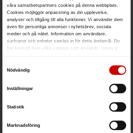
Maila kundsupport@wuerth.se
våra samarbetspartners cookies på denna webbplats.
Cookies möjliggör anpassning av din upplevelse,
analyser och tillgång till alla funktioner. Vi använder dem
även för personliga annonser i nyhetsbrev, sociala
medier och på nätet. Information om användare,
Växel
surfvanor och enheter samlas in för detta ändamål. Du
har kontroll över vilka cookies som används. Vissa är
Ring växeln 019 - 35 10 00
tekniskt nödvändiga. Godkännande av statistik- och
Maila info@wuerth.se
marknadsföringscookies kan innebära dataöverföring till
Samtyckesval
länder utanför EU med olika dataskyddsnormer. Genom
Nödvändig
att godkänna samtycker du till sådana överföringar. Läs
vår Integritetspolicy för mer information.
Få rabatt på ditt köp!
Inställningar
Håll dig uppdaterad med nyhetsbrev och få 200kr* rabatt på
nästa order.
Statistik
PRENUMERERA
Marknadsföring