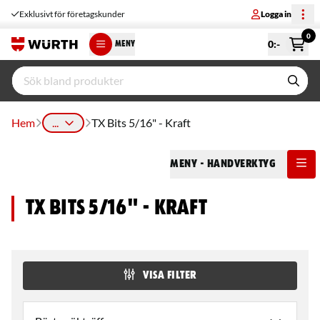
Exklusivt för företagskunder
Logga in
0
0
:-
MENY
Hem
...
TX Bits 5/16" - Kraft
Meny
- Handverktyg
TX Bits 5/16" - Kraft
VISA FILTER