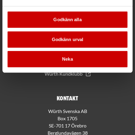
*Gäller vid köp för 2000 kr eller mer.
Godkänn alla
Mer information
Allmänna villkor
Godkänn urval
Bli kund hos Würth
Handla med Würth app
Hållbarhet
Neka
Jobba hos oss
Würth Kundklubb
Kontakt
Würth Svenska AB
Box 1705
SE-701 17 Örebro
Berglundavägen 38