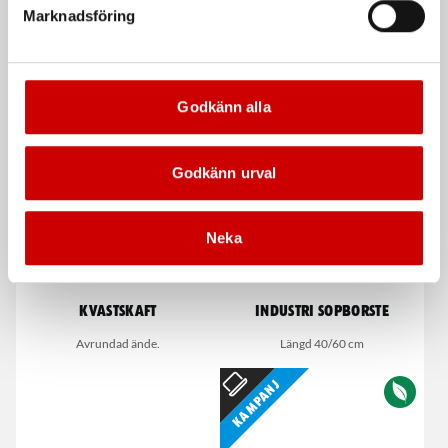
Marknadsföring
Längd 40/60 cm
Nitrilhandskar för engångsbruk
De som köpte, köpte även
Godkänn alla
Godkänn urval
Neka
Kvastskaft
Industri Sopborste
Avrundad ände.
Längd 40/60 cm
Kampanj