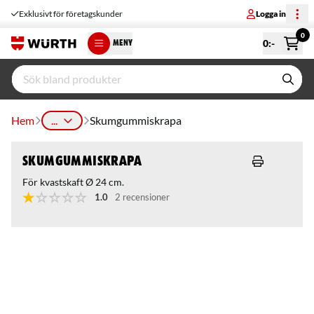
Exklusivt för företagskunder
Logga in
0
0
:-
MENY
Hem
...
Skumgummiskrapa
Skumgummiskrapa
För kvastskaft Ø 24 cm.
1.0
2 recensioner