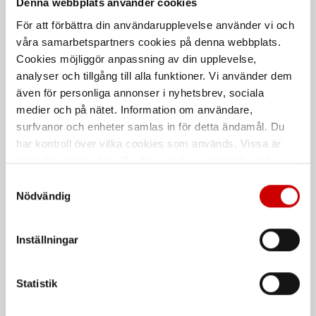
Denna webbplats använder cookies
För att förbättra din användarupplevelse använder vi och
våra samarbetspartners cookies på denna webbplats.
Cookies möjliggör anpassning av din upplevelse,
analyser och tillgång till alla funktioner. Vi använder dem
även för personliga annonser i nyhetsbrev, sociala
medier och på nätet. Information om användare,
surfvanor och enheter samlas in för detta ändamål. Du
Kvastskaft
Golvraka
har kontroll över vilka cookies som används. Vissa är
Avrundad ände.
Med extra förstärkt fäste som går att
tekniskt nödvändiga. Godkännande av statistik- och
spänna åt.
marknadsföringscookies kan innebära dataöverföring till
Samtyckesval
länder utanför EU med olika dataskyddsnormer. Genom
Nödvändig
att godkänna samtycker du till sådana överföringar. Läs
vår Integritetspolicy för mer information.
Inställningar
Statistik
Industri Sopborste
Svarta nitrilhandskar