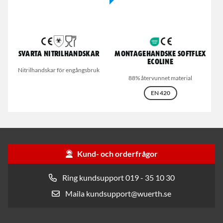
Svarta nitrilhandskar
Montagehandske Softflex
Ecoline
Nitrilhandskar för engångsbruk
88% återvunnet material
EN 420
Kund- och orderfrågor
Ring kundsupport 019 - 35 10 30
Maila kundsupport@wuerth.se