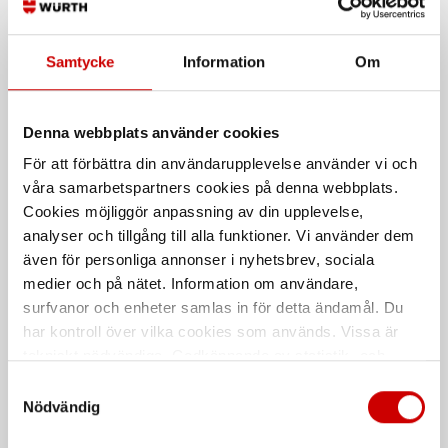
Samtycke
Information
Om
Hylsset 3/8" VDE 20 delar
Verktygsset 32 delar för
elbil
Inkl. spärrskaft och förlängare
32-delar
Denna webbplats använder cookies
För att förbättra din användarupplevelse använder vi och
våra samarbetspartners cookies på denna webbplats.
Cookies möjliggör anpassning av din upplevelse,
analyser och tillgång till alla funktioner. Vi använder dem
även för personliga annonser i nyhetsbrev, sociala
medier och på nätet. Information om användare,
surfvanor och enheter samlas in för detta ändamål. Du
har kontroll över vilka cookies som används. Vissa är
Spärrskaft 3/8" VDE
T-handtag VDE för hylsa
1/2"
tekniskt nödvändiga. Godkännande av statistik- och
200 mm
marknadsföringscookies kan innebära dataöverföring till
209 mm
Samtyckesval
länder utanför EU med olika dataskyddsnormer. Genom
Nödvändig
EN 60900
att godkänna samtycker du till sådana överföringar. Läs