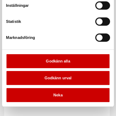
vår Integritetspolicy för mer information.
Inställningar
De som köpte, köpte även
Statistik
Marknadsföring
Godkänn alla
TX-Hylsa VDE lång 3/8"
Digital däckmanometer
0-12 bar
Lång
Godkänn urval
Digital, 0-12 bar, svart
EN 60900
Neka