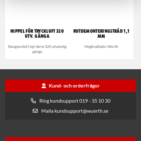
Nippel för tryckluft 320
Rutdemonteringstråd 1,1
utv. gänga
mm
Slangsockel Cejn Serie 320 utvändig
Högkvalitativ. Würth
gänga
Kund- och orderfrågor
Ring kundsupport 019 - 35 10 30
Maila kundsupport@wuerth.se