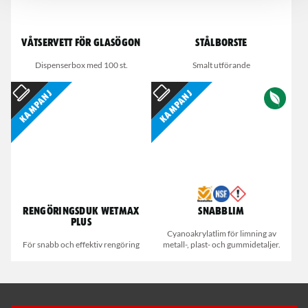
Våtservett för glasögon
Stålborste
Dispenserbox med 100 st.
Smalt utförande
Kampanj
Kampanj
Rengöringsduk Wetmax
Snabblim
Plus
Cyanoakrylatlim för limning av
För snabb och effektiv rengöring
metall-, plast- och gummidetaljer.