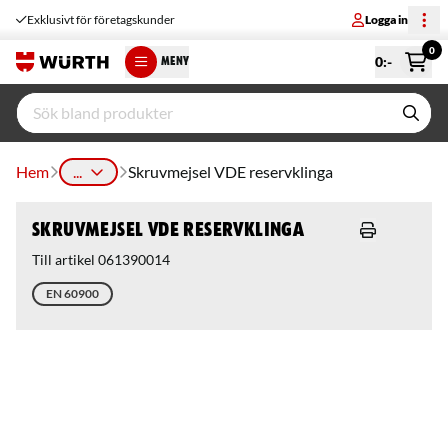
Exklusivt för företagskunder
Logga in
0
0
:-
MENY
Hem
...
Skruvmejsel VDE reservklinga
Skruvmejsel VDE reservklinga
Till artikel 061390014
EN 60900