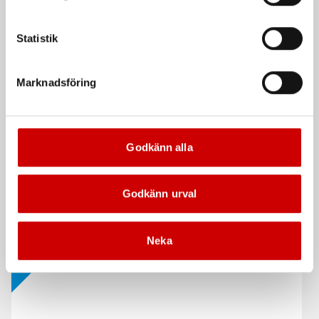
Statistik
Marknadsföring
Bitsmejsel compakt vde
Skruvmejsel spår, rund
wiha
klinga
Godkänn alla
Kompakt och slim utförande
Zebra
Godkänn urval
De som köpte, köpte även
Neka
Kampanj