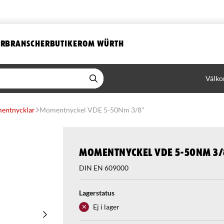
ER
BRANSCHER
BUTIKER
OM WÜRTH
Välko
entnycklar
Momentnyckel VDE 5-50Nm 3/8"
Momentnyckel VDE 5-50Nm 3/
DIN EN 609000
Lagerstatus
Ej i lager