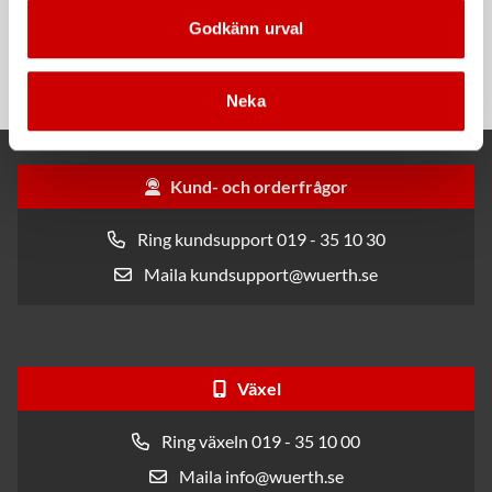
Rengöringsduk Wetmax
Snabblim
Godkänn urval
Plus
Cyanoakrylatlim för limning av
För snabb och effektiv rengöring
metall-, plast- och gummidetaljer.
Neka
Kund- och orderfrågor
Ring kundsupport 019 - 35 10 30
Maila kundsupport@wuerth.se
Växel
Ring växeln 019 - 35 10 00
Maila info@wuerth.se