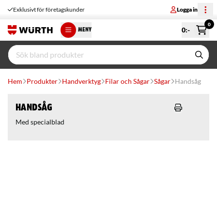
Exklusivt för företagskunder
Logga in
0
0
:-
MENY
Hem
Produkter
Handverktyg
Filar och Sågar
Sågar
Handsåg
Handsåg
Med specialblad