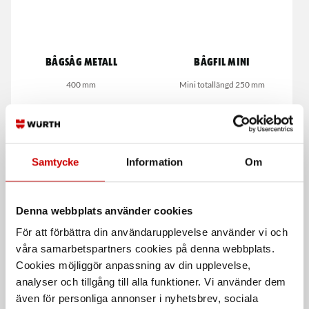
Bågsåg Metall
Bågfil mini
400 mm
Mini totallängd 250 mm
Samtycke
Information
Om
Denna webbplats använder cookies
Handsåg HBX Hultafors
Såg för isolering 2k
För att förbättra din användarupplevelse använder vi och
500mm
våra samarbetspartners cookies på denna webbplats.
Längd 550mm
Tandad
Cookies möjliggör anpassning av din upplevelse,
analyser och tillgång till alla funktioner. Vi använder dem
även för personliga annonser i nyhetsbrev, sociala
De som köpte, köpte även