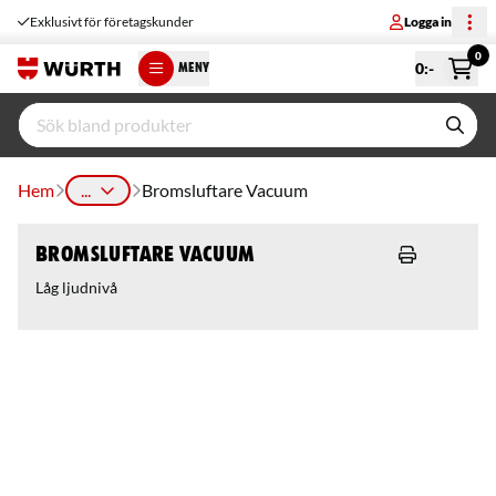
Exklusivt för företagskunder
Logga in
0
0
:-
MENY
Hem
...
Bromsluftare Vacuum
Bromsluftare Vacuum
Låg ljudnivå