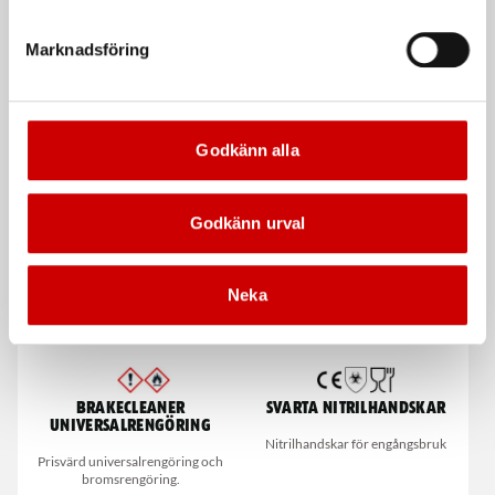
Bromsvätska DOT 4
Uppsamlingsflaska
bromsvätska
Marknadsföring
För hydrauliska bromssystem
Tillbehör till 071455625 och
071455622
Godkänn alla
De som köpte, köpte även
Godkänn urval
Neka
Brakecleaner
Svarta nitrilhandskar
universalrengöring
Nitrilhandskar för engångsbruk
Prisvärd universalrengöring och
bromsrengöring.