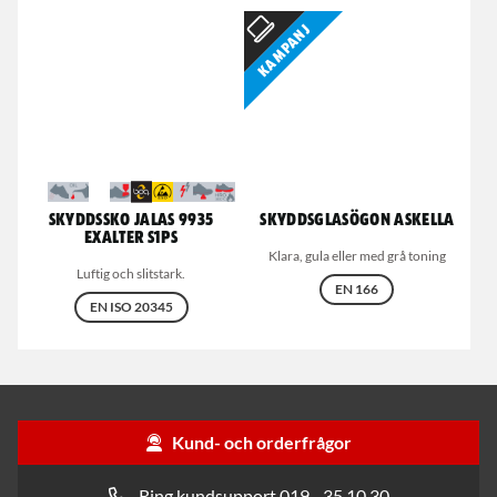
Kampanj
Skyddssko Jalas 9935
Skyddsglasögon Askella
Exalter S1PS
Klara, gula eller med grå toning
Luftig och slitstark.
EN 166
EN ISO 20345
Kund- och orderfrågor
Ring kundsupport 019 - 35 10 30