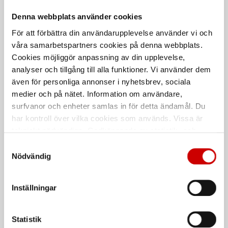
Denna webbplats använder cookies
För att förbättra din användarupplevelse använder vi och
våra samarbetspartners cookies på denna webbplats.
Cookies möjliggör anpassning av din upplevelse,
analyser och tillgång till alla funktioner. Vi använder dem
även för personliga annonser i nyhetsbrev, sociala
Elektrisk bromsluftare 5L
Elektrisk bromsluftare
medier och på nätet. Information om användare,
60L
surfvanor och enheter samlas in för detta ändamål. Du
Levereras med 1 st lock till
bromsvätskebehållare av
Levereras med 1 st lock till
har kontroll över vilka cookies som används. Vissa är
Europastandard
bromsvätskebehållare av
tekniskt nödvändiga. Godkännande av statistik- och
Europastandard
marknadsföringscookies kan innebära dataöverföring till
Samtyckesval
länder utanför EU med olika dataskyddsnormer. Genom
Nödvändig
att godkänna samtycker du till sådana överföringar. Läs
vår Integritetspolicy för mer information.
Inställningar
Statistik