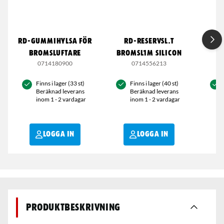
RD-GUMMIHYLSA FÖR
RD-RESERVSL.T
RD
BROMSLUFTARE
BROMSL1M SILICON
0714180900
0714556213
Finns i lager (33 st)
Finns i lager (40 st)
Beräknad leverans
Beräknad leverans
inom 1 - 2 vardagar
inom 1 - 2 vardagar
LOGGA IN
LOGGA IN
Produktbeskrivning