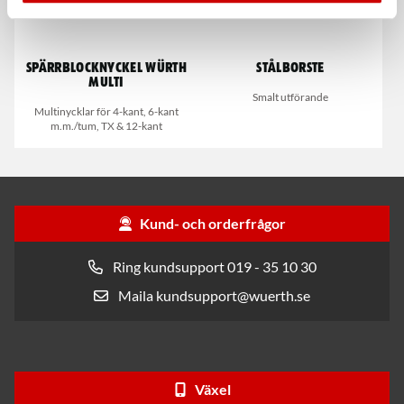
Spärrblocknyckel Würth
Stålborste
Multi
Smalt utförande
Multinycklar för 4-kant, 6-kant
m.m./tum, TX & 12-kant
Kund- och orderfrågor
Ring kundsupport 019 - 35 10 30
Maila kundsupport@wuerth.se
Växel