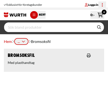
Exklusivt för företagskunder
Logga in
0
0
:-
MENY
Hem
...
Bromsoksfil
Bromsoksfil
Med plasthandtag