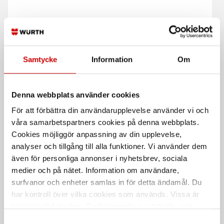
Stålborste
Skruvmejsel spår,
sexkantsklinga 3
Samtycke
Information
Om
Smalt utförande
Genomgående sexkantsklinga med
nyckelgrepp och seghärdad spets.
Denna webbplats använder cookies
För att förbättra din användarupplevelse använder vi och
våra samarbetspartners cookies på denna webbplats.
Cookies möjliggör anpassning av din upplevelse,
analyser och tillgång till alla funktioner. Vi använder dem
även för personliga annonser i nyhetsbrev, sociala
medier och på nätet. Information om användare,
surfvanor och enheter samlas in för detta ändamål. Du
Planskavstål
Bahco Verkstadsfil
har kontroll över vilka cookies som används. Vissa är
Med trähandtag
Bahco, fast handtag
tekniskt nödvändiga. Godkännande av statistik- och
marknadsföringscookies kan innebära dataöverföring till
Samtyckesval