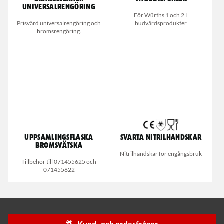
universalrengöring
För Würths 1 och 2 L
Prisvärd universalrengöring och
hudvårdsprodukter
bromsrengöring.
Uppsamlingsflaska
Svarta nitrilhandskar
bromsvätska
Nitrilhandskar för engångsbruk
Tillbehör till 071455625 och
071455622
Kund- och orderfrågor