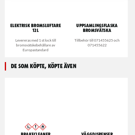
Elektrisk Bromsluftare
Uppsamlingsflaska
12L
bromsvätska
Levereras med 1 st lock till
Tillbehör till 071455625 och
bromsvätskebehållare av
071455622
Europastandard
De som köpte, köpte även
Brakecleaner
Väggdispenser