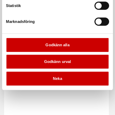
Rekommenderat baserat på vald produkt
Statistik
Marknadsföring
Godkänn alla
Godkänn urval
Bromsluftare Vacuum
Elektrisk bromsluftare
60L
Låg ljudnivå
Levereras med 1 st lock till
Neka
bromsvätskebehållare av
Europastandard