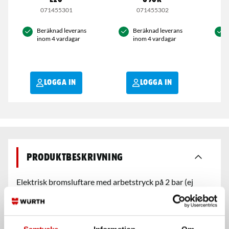
E20
U90K
B
071455301
071455302
Beräknad leverans
Beräknad leverans
inom 4 vardagar
inom 4 vardagar
LOGGA IN
LOGGA IN
Produktbeskrivning
Elektrisk bromsluftare med arbetstryck på 2 bar (ej
justerbar) och klarar upp till 5 liter. Levereras med 1 st
lock till bromsvätskebehållare av Europastandard, d.v.s.
passar till en mycket stor del av fordon producerade i