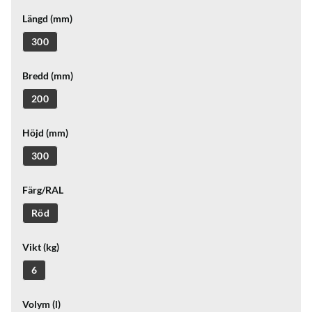
Längd (mm)
300
Bredd (mm)
200
Höjd (mm)
300
Färg/RAL
Röd
Vikt (kg)
6
Volym (l)