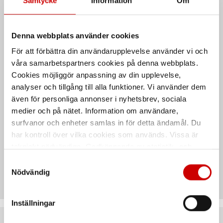
Samtycke
Information
Om
och för den europeiska marknaden.
Denna webbplats använder cookies
Egenskaper
För att förbättra din användarupplevelse använder vi och
våra samarbetspartners cookies på denna webbplats.
Cookies möjliggör anpassning av din upplevelse,
Leveransutförande
analyser och tillgång till alla funktioner. Vi använder dem
även för personliga annonser i nyhetsbrev, sociala
medier och på nätet. Information om användare,
Säkerhetsdatablad &
surfvanor och enheter samlas in för detta ändamål. Du
bruksanvisningar
har kontroll över vilka cookies som används. Vissa är
tekniskt nödvändiga. Godkännande av statistik- och
marknadsföringscookies kan innebära dataöverföring till
Samtyckesval
Teknisk data
länder utanför EU med olika dataskyddsnormer. Genom
Nödvändig
att godkänna samtycker du till sådana överföringar. Läs
vår Integritetspolicy för mer information.
Inställningar