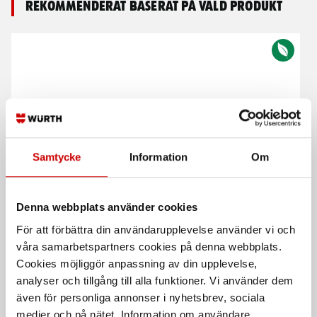
Rekommenderat baserat på vald produkt
Samtycke
Information
Om
6-kt hylsa kraft 90 mm
Würth
avtorkningspapper ECO
Metrisk - längd 90 mm
Line
Denna webbplats använder cookies
2-lagerspapper för krävande
avtorkningsuppgifter. Passar W1
För att förbättra din användarupplevelse använder vi och
system. 2-pack.
våra samarbetspartners cookies på denna webbplats.
Cookies möjliggör anpassning av din upplevelse,
analyser och tillgång till alla funktioner. Vi använder dem
även för personliga annonser i nyhetsbrev, sociala
medier och på nätet. Information om användare,