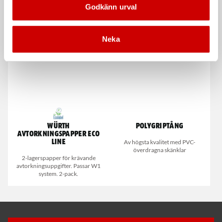
Brite™
Godkänn urval
Med skyddskåpa
Rolocfäste
Neka
Würth
Polygriptång
avtorkningspapper ECO
Line
Av högsta kvalitet med PVC-
överdragna skänklar
2-lagerspapper för krävande
avtorkningsuppgifter. Passar W1
system. 2-pack.