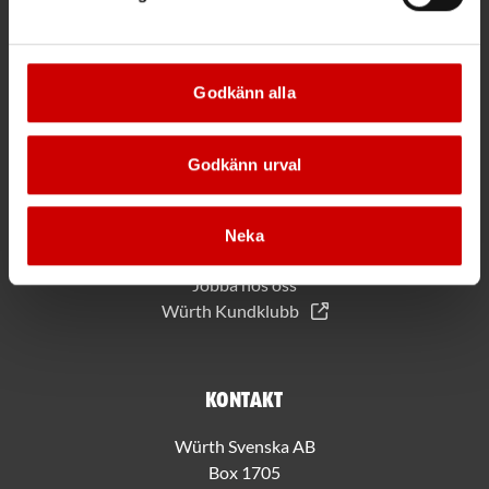
*Gäller vid köp för 2000 kr eller mer.
Godkänn alla
Mer information
Godkänn urval
Allmänna villkor
Bli kund hos Würth
Handla med Würth app
Neka
Hållbarhet
Jobba hos oss
Würth Kundklubb
Kontakt
Würth Svenska AB
Box 1705