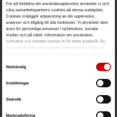
För att förbättra din användarupplevelse använder vi och
Ring kundsupport 019 - 35 10 30
våra samarbetspartners cookies på denna webbplats.
Maila kundsupport@wuerth.se
Cookies möjliggör anpassning av din upplevelse,
analyser och tillgång till alla funktioner. Vi använder dem
även för personliga annonser i nyhetsbrev, sociala
medier och på nätet. Information om användare,
Växel
surfvanor och enheter samlas in för detta ändamål. Du
har kontroll över vilka cookies som används. Vissa är
Ring växeln 019 - 35 10 00
tekniskt nödvändiga. Godkännande av statistik- och
marknadsföringscookies kan innebära dataöverföring till
Maila info@wuerth.se
Samtyckesval
länder utanför EU med olika dataskyddsnormer. Genom
Nödvändig
att godkänna samtycker du till sådana överföringar. Läs
vår Integritetspolicy för mer information.
Inställningar
Få rabatt på ditt köp!
Håll dig uppdaterad med nyhetsbrev och få 200kr* rabatt på
Statistik
nästa order.
PRENUMERERA
Marknadsföring