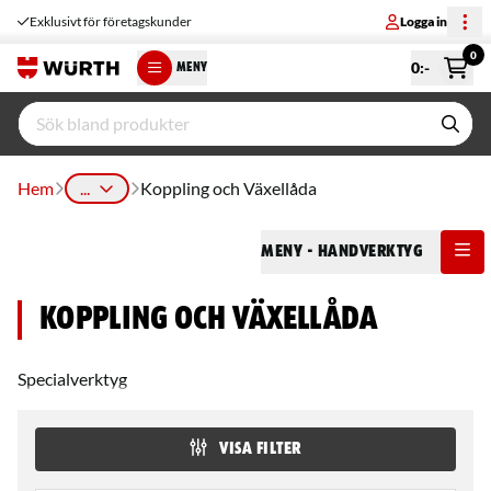
Exklusivt för företagskunder
Logga in
0
0
:-
MENY
Hem
...
Koppling och Växellåda
Meny
- Handverktyg
Koppling och Växellåda
Specialverktyg
VISA FILTER