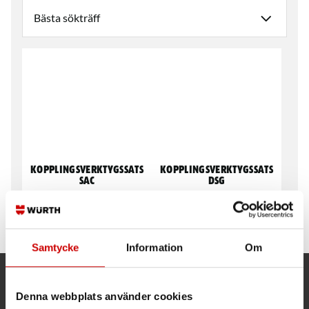
Kopplingsverktygssats
Kopplingsverktygssats
SAC
DSG
Demontering samt montering av
Demontering samt montering av
SAC kopplingar
DSG kopplingar
Samtycke
Information
Om
Kund- och orderfrågor
Denna webbplats använder cookies