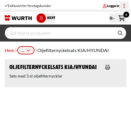
Exklusivt för företagskunder
Logga in
0
0
:-
MENY
Hem
...
Oljefilternyckelsats KIA/HYUNDAI
Oljefilternyckelsats KIA/HYUNDAI
Sats med 3 st oljefilternycklar