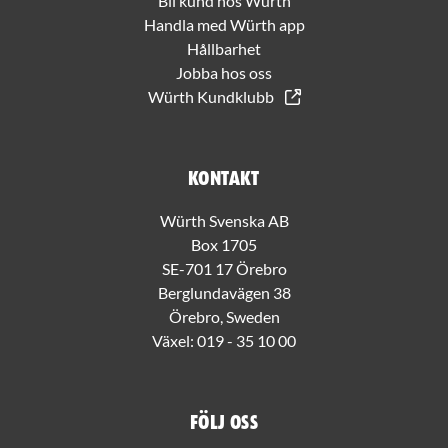
Bli kund hos Würth
Handla med Würth app
Hållbarhet
Jobba hos oss
Würth Kundklubb
Kontakt
Würth Svenska AB
Box 1705
SE-701 17 Örebro
Berglundavägen 38
Örebro, Sweden
Växel:
019 - 35 10 00
Följ oss