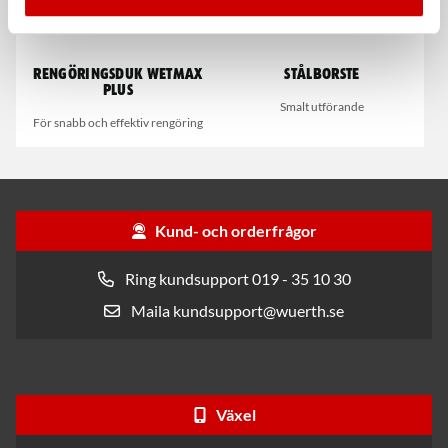
Rengöringsduk Wetmax
Stålborste
Plus
Smalt utförande
För snabb och effektiv rengöring
Kund- och orderfrågor
Ring kundsupport 019 - 35 10 30
Maila kundsupport@wuerth.se
Växel