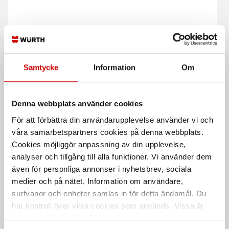
Oljefilternyckelsats
Oljefilterhylssats
Samtycke
Information
Om
MAZDA
Sats med 2 st oljefilterhylsor
Sats med 3st oljefilternycklar
Denna webbplats använder cookies
För att förbättra din användarupplevelse använder vi och
våra samarbetspartners cookies på denna webbplats.
Cookies möjliggör anpassning av din upplevelse,
analyser och tillgång till alla funktioner. Vi använder dem
även för personliga annonser i nyhetsbrev, sociala
medier och på nätet. Information om användare,
surfvanor och enheter samlas in för detta ändamål. Du
Oljefilternyckel nr 8
Oljefilternyckel nr 17
har kontroll över vilka cookies som används. Vissa är
Oljefilternyckel 64MM 3/8" 14
Oljefilternyckel 73 mm 3/8" 10
tekniskt nödvändiga. Godkännande av statistik- och
kanter
kanter