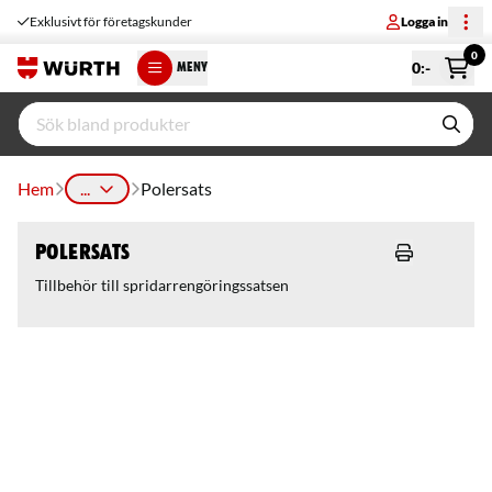
Exklusivt för företagskunder
Logga in
0
0
:-
MENY
Hem
...
Polersats
Polersats
Tillbehör till spridarrengöringssatsen