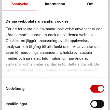
Samtycke
Information
Om
Denna webbplats använder cookies
För att förbättra din användarupplevelse använder vi och
våra samarbetspartners cookies på denna webbplats.
Borstsats 3 delar
Styrstift för kärnborr
Würth
Cookies möjliggör anpassning av din upplevelse,
Tillbehör till
analyser och tillgång till alla funktioner. Vi använder dem
spridarrengöringssatsen
Passande kärnborr från Würth
även för personliga annonser i nyhetsbrev, sociala
medier och på nätet. Information om användare,
De som köpte, köpte även
surfvanor och enheter samlas in för detta ändamål. Du
har kontroll över vilka cookies som används. Vissa är
tekniskt nödvändiga. Godkännande av statistik- och
marknadsföringscookies kan innebära dataöverföring till
Samtyckesval
länder utanför EU med olika dataskyddsnormer. Genom
Nödvändig
att godkänna samtycker du till sådana överföringar. Läs
vår Integritetspolicy för mer information.
Inställningar