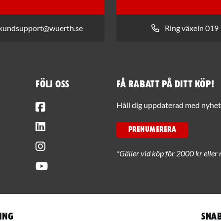
 kundsupport@wuerth.se
Ring växeln 019 
Följ oss
Få rabatt på ditt köp!
Facebook
Håll dig uppdaterad med nyhets
LinkedIn
PRENUMERERA
Instagram
*Gäller vid köp för 2000 kr eller 
Youtube
ing
Snab