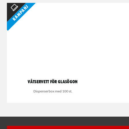
Kampanj
Våtservett för glasögon
Dispenserbox med 100 st.