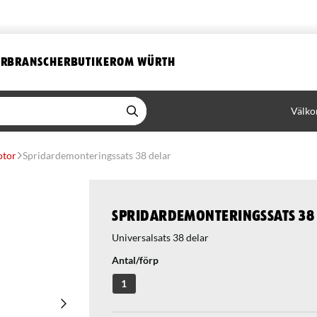
ER
BRANSCHER
BUTIKER
OM WÜRTH
Välko
tor
Spridardemonteringssats 38 delar
Spridardemonteringssats 38
Universalsats 38 delar
Antal/förp
1