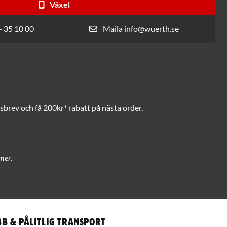
Växel
- 35 10 00
Maila info@wuerth.se
brev och få 200kr* rabatt på nästa order.
mer.
b & pålitlig transport