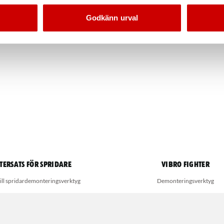
Godkänn urval
tersats för spridare
Vibro Fighter
till spridardemonteringsverktyg
Demonteringsverktyg