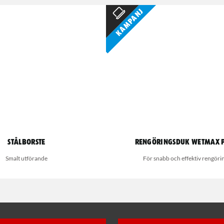
Kampanj
Stålborste
Rengöringsduk Wetmax 
Smalt utförande
För snabb och effektiv rengöri