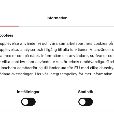
Information
Teknisk data
cookies
arupplevelse använder vi och våra samarbetspartners cookies p
pplevelse, analyser och tillgång till alla funktioner. Vi använder
e.
la medier och på nätet. Information om användare, surfvanor och
xibla stödbenen kan den
r vilka cookies som används. Vissa är tekniskt nödvändiga. God
nnebära dataöverföring till länder utanför EU med olika datas
r 12 respektive 20 ton
dana överföringar. Läs vår Integritetspolicy för mer information.
Inställningar
Statistik