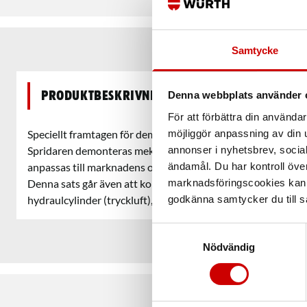
Samtycke
Produktbeskrivning
Denna webbplats använder 
För att förbättra din använd
möjliggör anpassning av din u
Speciellt framtagen för demontering av hårt sittande spridar
annonser i nyhetsbrev, socia
Spridaren demonteras mekaniskt. Tillsammans med dom fle
ändamål. Du har kontroll öve
anpassas till marknadens olika topplock.
marknadsföringscookies kan i
Denna sats går även att kompletera med hydraul 12 ton elle
godkänna samtycker du till så
hydraulcylinder (tryckluft), finns under tillbehör.
Samtyckesval
Nödvändig