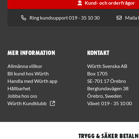
Kund- och orderfrågor
Ring kundsupport 019 - 35 10 30
Maila
Mer information
Kontakt
Allmänna villkor
Würth Svenska AB
Bli kund hos Würth
Box 1705
Handla med Würth app
SE-701 17 Örebro
Hållbarhet
Berglundavägen 38
Jobba hos oss
Örebro, Sweden
Würth Kundklubb
Växel:
019 - 35 10 00
Trygg & säker betaln