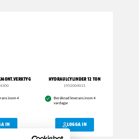
DEMONT.VERKTYG
HYDRAULCYLINDER 12 TON
04300
1952004015
rans inom 4
Beräknad leverans inom 4
vardagar
GA IN
LOGGA IN