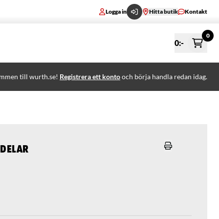
Logga in
Hitta butik
Kontakt
0
0
:-
mmen till wurth.se!
Registrera ett konto
och börja handla redan idag.
 delar