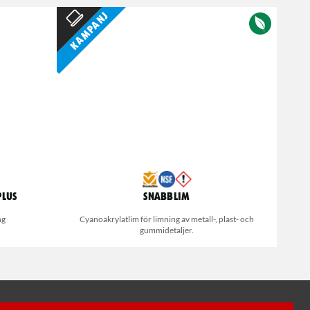
Kampanj
Plus
Snabblim
ng
Cyanoakrylatlim för limning av metall-, plast- och
gummidetaljer.