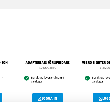
0 TON
ADAPTERSATS FÖR SPRIDARE
VIBRO FIGHTER 
1952003580
19520
m 4
Beräknad leverans inom 4
Beräknad leve
vardagar
vardagar
LOGGA IN
LOG