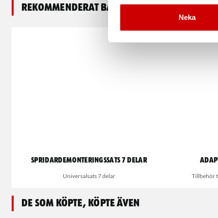
Rekommenderat baserat på vald produkt
Neka
Spridardemonteringssats 7 delar
Adap
Universalsats 7 delar
Tillbehör 
De som köpte, köpte även