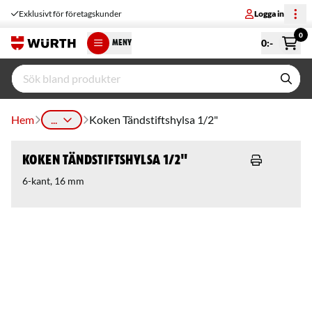
Exklusivt för företagskunder
Logga in
0
0
:-
MENY
Hem
...
Koken Tändstiftshylsa 1/2"
Koken Tändstiftshylsa 1/2"
6-kant, 16 mm