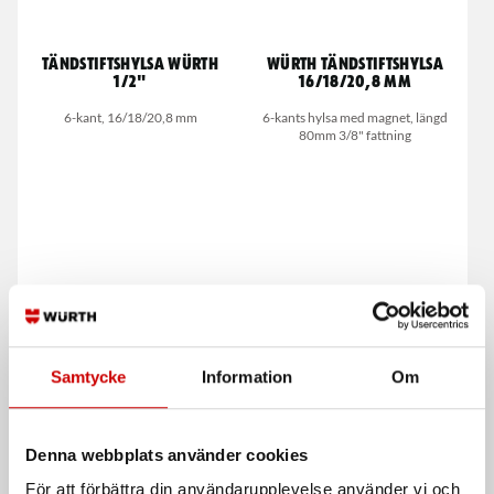
Tändstiftshylsa Würth
Würth Tändstiftshylsa
1/2"
16/18/20,8 mm
6-kant, 16/18/20,8 mm
6-kants hylsa med magnet, längd
80mm 3/8" fattning
Tändstiftshylsa med
Tändstiftshylsa 6-kt
Samtycke
Information
Om
låsbleck 16 mm
16/20,8 mm
6-kants hylsa med låsbleck, längd 70
Hylsa med magnet, längd 65 mm
mm 3/8" fattning
3/8" fattning
Denna webbplats använder cookies
För att förbättra din användarupplevelse använder vi och