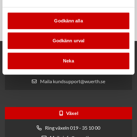
Rengöringsduk Wetmax
Snabblim
Plus
Cyanoakrylatlim för limning av
Godkänn alla
För snabb och effektiv rengöring
metall-, plast- och gummidetaljer.
Godkänn urval
Kund- och orderfrågor
Neka
Ring kundsupport 019 - 35 10 30
Maila kundsupport@wuerth.se
Växel
Ring växeln 019 - 35 10 00