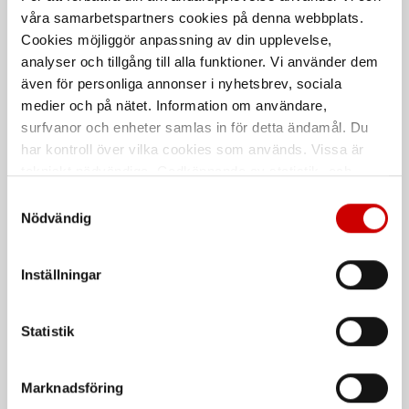
De som köpte, köpte även
våra samarbetspartners cookies på denna webbplats.
Cookies möjliggör anpassning av din upplevelse,
Kampanj
analyser och tillgång till alla funktioner. Vi använder dem
även för personliga annonser i nyhetsbrev, sociala
medier och på nätet. Information om användare,
surfvanor och enheter samlas in för detta ändamål. Du
har kontroll över vilka cookies som används. Vissa är
tekniskt nödvändiga. Godkännande av statistik- och
marknadsföringscookies kan innebära dataöverföring till
Samtyckesval
Våtservett för glasögon
Stålborste
länder utanför EU med olika dataskyddsnormer. Genom
Nödvändig
att godkänna samtycker du till sådana överföringar. Läs
Dispenserbox med 100 st.
Smalt utförande
vår Integritetspolicy för mer information.
Inställningar
Kampanj
Kampanj
Statistik
Marknadsföring