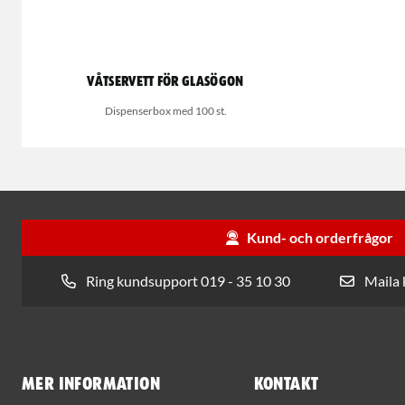
Våtservett för glasögon
Dispenserbox med 100 st.
Kund- och orderfrågor
Ring kundsupport 019 - 35 10 30
Maila
Mer information
Kontakt