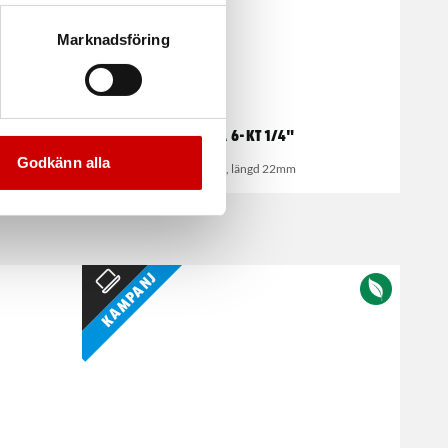
Marknadsföring
mm
Hylsa 6-kt 1/4"
Godkänn alla
Metrisk, längd 22mm
Kampanj