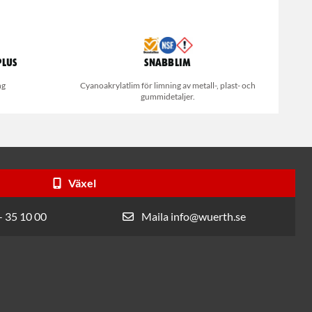
Plus
Snabblim
ng
Cyanoakrylatlim för limning av metall-, plast- och
gummidetaljer.
Växel
- 35 10 00
Maila info@wuerth.se