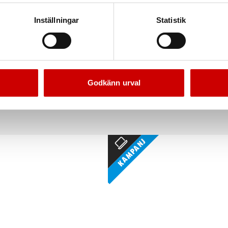
Inställningar
Statistik
lsa 3/4" 50-78 mm
6-kt hylsa kraft 51/57 
Godkänn urval
s hylsa (MM), längd 50-78mm
Metrisk, längd 51 mm
Kampanj