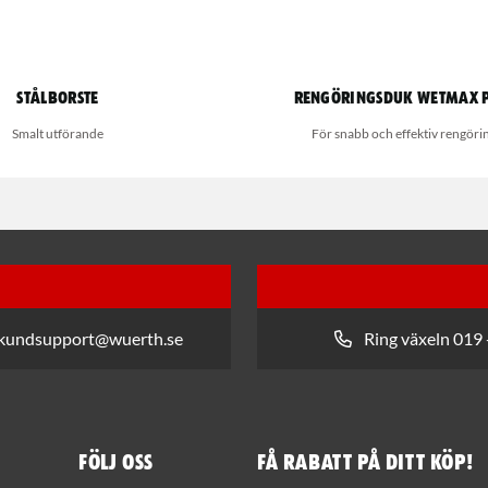
Stålborste
Rengöringsduk Wetmax 
Smalt utförande
För snabb och effektiv rengöri
 kundsupport@wuerth.se
Ring växeln 019 
Följ oss
Få rabatt på ditt köp!