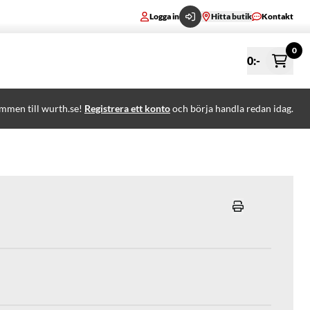
Logga in
Hitta butik
Kontakt
0
0
:-
mmen till wurth.se!
Registrera ett konto
och börja handla redan idag.