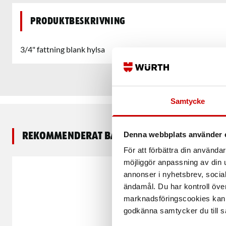
Produktbeskrivning
3/4" fattning blank hylsa
Samtycke
Denna webbplats använder 
Rekommenderat baserat på vald produkt
För att förbättra din använd
möjliggör anpassning av din u
annonser i nyhetsbrev, socia
ändamål. Du har kontroll öve
marknadsföringscookies kan i
godkänna samtycker du till så