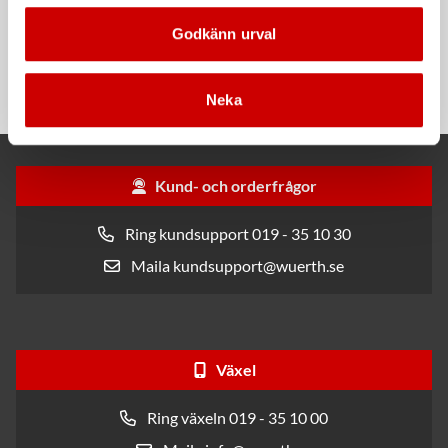
Rengöringsduk Wetmax
Snabblim
Godkänn urval
Plus
Cyanoakrylatlim för limning av
För snabb och effektiv rengöring
metall-, plast- och gummidetaljer.
Neka
Kund- och orderfrågor
Ring kundsupport 019 - 35 10 30
Maila kundsupport@wuerth.se
Växel
Ring växeln 019 - 35 10 00