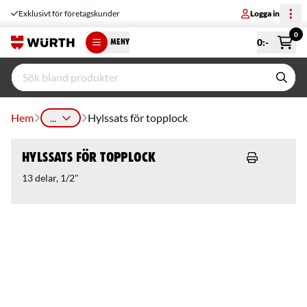
Exklusivt för företagskunder
Logga in
0
0
:-
MENY
Hem
...
Hylssats för topplock
Hylssats för topplock
13 delar, 1/2"