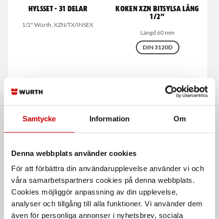
Hylsset - 31 delar
Koken XZN Bitsylsa lång
1/2"
1/2" Würth, XZN/TX/INSEX
Längd 60 mm
DIN 3120D
Samtycke
Information
Om
Denna webbplats använder cookies
Däckmanometer 0,7-11
Koken XZN Bitshylsa 1/2"
bar
För att förbättra din användarupplevelse använder vi och
Längd 100 mm
våra samarbetspartners cookies på denna webbplats.
Analog, 0,7-11 bar
DIN 3120D
Cookies möjliggör anpassning av din upplevelse,
analyser och tillgång till alla funktioner. Vi använder dem
även för personliga annonser i nyhetsbrev, sociala