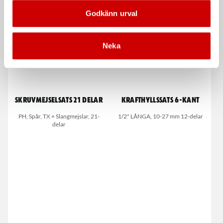
Godkänn urval
Neka
Skruvmejselsats 21 delar
Krafthyllssats 6-kant
PH, Spår, TX + Slangmejslar, 21-
1/2" LÅNGA, 10-27 mm 12-delar
delar