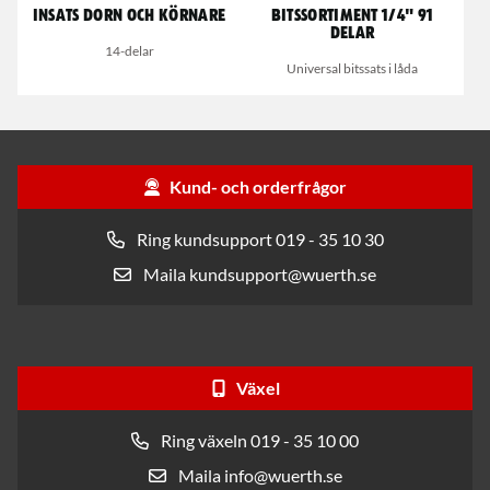
Insats dorn och körnare
Bitssortiment 1/4" 91
delar
14-delar
Universal bitssats i låda
Kund- och orderfrågor
Ring kundsupport 019 - 35 10 30
Maila kundsupport@wuerth.se
Växel
Ring växeln 019 - 35 10 00
Maila info@wuerth.se