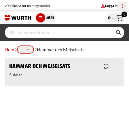
Exklusivt för företagskunder
Logga in
0
0
:-
MENY
Hem
...
Hammar och Mejselsats
Hammar och Mejselsats
5-delar