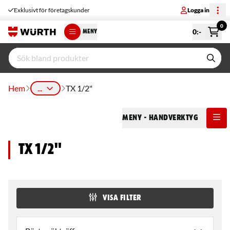
Exklusivt för företagskunder
Logga in
0
0
:-
MENY
Hem
...
TX 1/2"
Meny
- Handverktyg
TX 1/2"
VISA FILTER