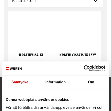
Krafthylsa TX
Krafthylssats TX 1/2"
1/2" fattning, längd 78 mm
8-delar, längd 78 mm
Samtycke
Information
Om
Kund- och orderfrågor
Denna webbplats använder cookies
Ring kundsupport 019 - 35 10 30
För att förbättra din användarupplevelse använder vi och
Maila kundsupport@wuerth.se