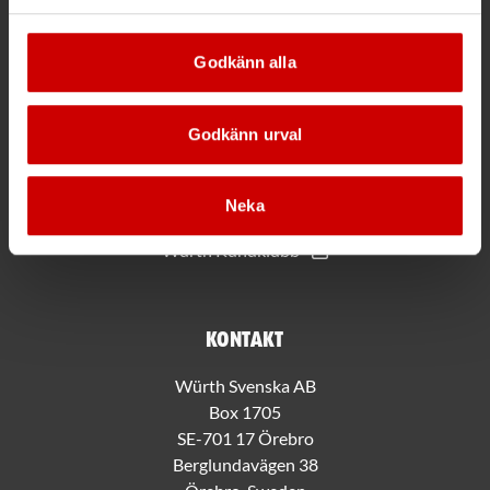
Godkänn alla
Mer information
Allmänna villkor
Godkänn urval
Bli kund hos Würth
Handla med Würth app
Hållbarhet
Neka
Jobba hos oss
Würth Kundklubb
Kontakt
Würth Svenska AB
Box 1705
SE-701 17 Örebro
Berglundavägen 38