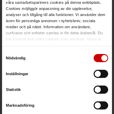
våra samarbetspartners cookies på denna webbplats.
Cookies möjliggör anpassning av din upplevelse,
analyser och tillgång till alla funktioner. Vi använder dem
även för personliga annonser i nyhetsbrev, sociala
Växel
medier och på nätet. Information om användare,
surfvanor och enheter samlas in för detta ändamål. Du
Ring växeln 019 - 35 10 00
har kontroll över vilka cookies som används. Vissa är
tekniskt nödvändiga. Godkännande av statistik- och
Maila info@wuerth.se
marknadsföringscookies kan innebära dataöverföring till
Samtyckesval
länder utanför EU med olika dataskyddsnormer. Genom
Nödvändig
att godkänna samtycker du till sådana överföringar. Läs
Få rabatt på ditt köp!
vår Integritetspolicy för mer information.
Inställningar
Håll dig uppdaterad med nyhetsbrev och få 200kr* rabatt på
nästa order.
Statistik
PRENUMERERA
Marknadsföring
*Gäller vid köp för 2000 kr eller mer.