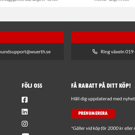
 kundsupport@wuerth.se
Ring växeln 019 
Följ oss
Få rabatt på ditt köp!
Facebook
Håll dig uppdaterad med nyhets
LinkedIn
PRENUMERERA
Instagram
*Gäller vid köp för 2000 kr eller 