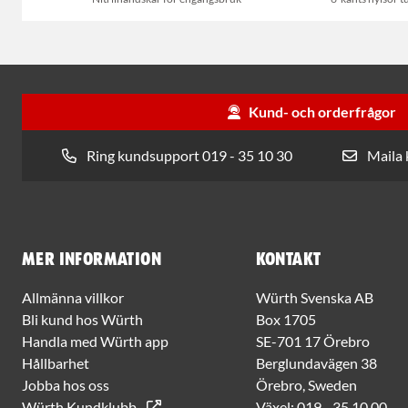
Kund- och orderfrågor
Ring kundsupport 019 - 35 10 30
Maila
Mer information
Kontakt
Allmänna villkor
Würth Svenska AB
Bli kund hos Würth
Box 1705
Handla med Würth app
SE-701 17 Örebro
Hållbarhet
Berglundavägen 38
Jobba hos oss
Örebro, Sweden
Würth Kundklubb
Växel:
019 - 35 10 00