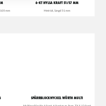
mm
6-kt hylsa kraft 51/57 mm
58-105 mm
Metrisk, längd 51 mm
m
Spärrblocknyckel Würth Multi
Multinycklar för 4-kant, 6-kant m.m./tum, TX & 12-kant