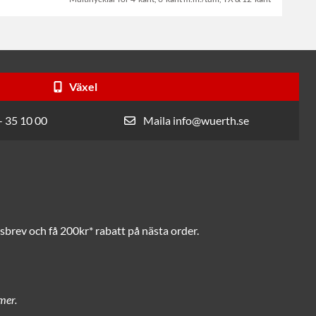
Växel
- 35 10 00
Maila info@wuerth.se
brev och få 200kr* rabatt på nästa order.
mer.