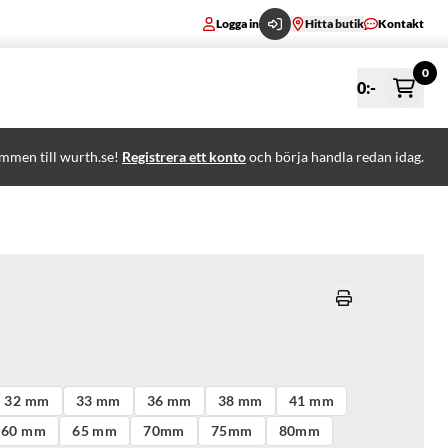
Logga in
Hitta butik
Kontakt
0
0
:-
mmen till wurth.se!
Registrera ett konto
och börja handla redan idag.
32 mm
33 mm
36 mm
38 mm
41 mm
60 mm
65 mm
70mm
75mm
80mm