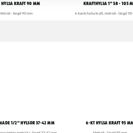
t hylsa kraft 90 mm
Krafthylsa 1" 58 - 105 
Metrisk - längd 90 mm
6-kants hylsa kraft, metrisk - längd 
made 1/2" hylsor 37-42 mm
6-kt hylsa kraft 95 m
tunnväggiga metriska, längd 37-42 mm
Metrisk - längd 95 mm