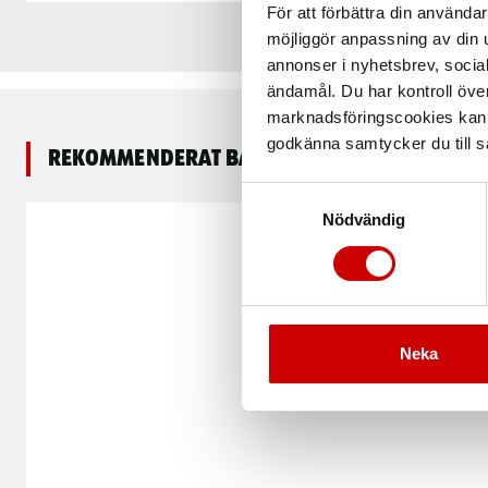
För att förbättra din använd
möjliggör anpassning av din u
annonser i nyhetsbrev, socia
ändamål. Du har kontroll öve
marknadsföringscookies kan i
godkänna samtycker du till så
Rekommenderat baserat på vald produkt
Samtyckesval
Nödvändig
Neka