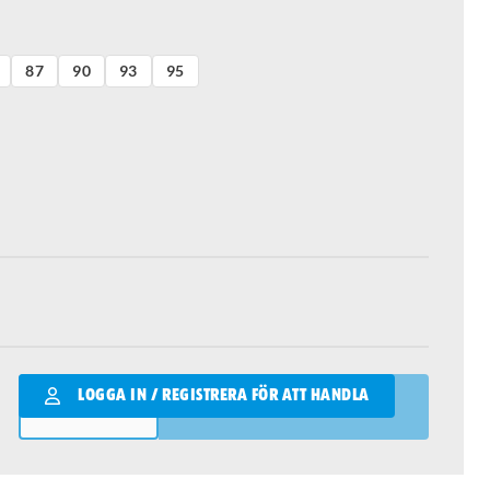
87
90
93
95
Qantity
LOGGA IN / REGISTRERA FÖR ATT HANDLA
LÄGG I VARUKORGEN