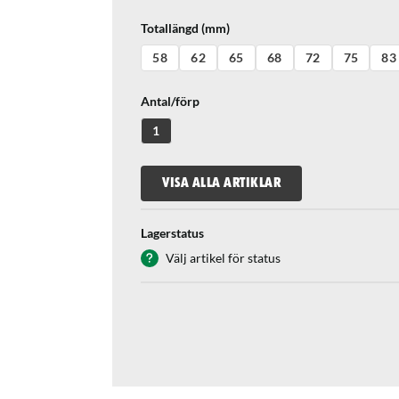
Totallängd (mm)
58
62
65
68
72
75
83
Antal/förp
1
VISA ALLA ARTIKLAR
Lagerstatus
Välj artikel för status