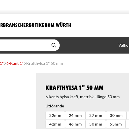
ER
BRANSCHER
BUTIKER
OM WÜRTH
Välko
 1"
6-Kant 1"
Krafthylsa 1" 50 mm
Krafthylsa 1" 50 mm
6-kants hylsa kraft, metrisk - längd 50 mm
Utförande
22mm
24 mm
27 mm
30 mm
42mm
46 mm
50 mm
55mm