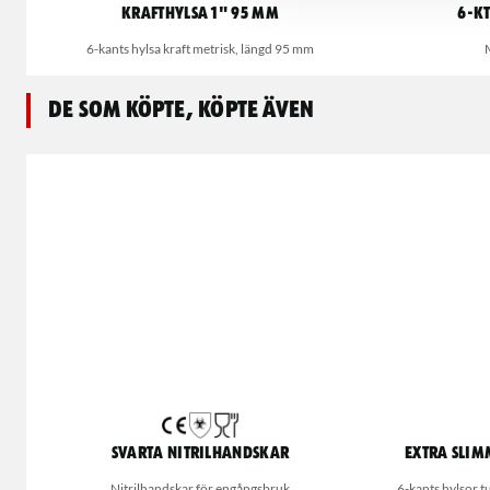
Krafthylsa 1" 95 mm
6-k
6-kants hylsa kraft metrisk, längd 95 mm
De som köpte, köpte även
Svarta nitrilhandskar
Extra slim
Nitrilhandskar för engångsbruk
6-kants hylsor 