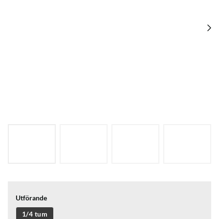
Utförande
1/4 tum