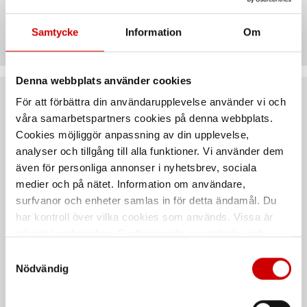
Teknisk data
Samtycke
Information
Om
Denna webbplats använder cookies
För att förbättra din användarupplevelse använder vi och
Rekommenderat baserat på vald produkt
våra samarbetspartners cookies på denna webbplats.
Cookies möjliggör anpassning av din upplevelse,
analyser och tillgång till alla funktioner. Vi använder dem
även för personliga annonser i nyhetsbrev, sociala
medier och på nätet. Information om användare,
surfvanor och enheter samlas in för detta ändamål. Du
har kontroll över vilka cookies som används. Vissa är
tekniskt nödvändiga. Godkännande av statistik- och
marknadsföringscookies kan innebära dataöverföring till
Samtyckesval
Spärrskaft 3/8" 175mm
Spärrskaft, ledbart 1/4"
länder utanför EU med olika dataskyddsnormer. Genom
Nödvändig
att godkänna samtycker du till sådana överföringar. Läs
72 tandat spärrhuvud
72 tandat spärrhuvud, Würth
vår Integritetspolicy för mer information.
DIN 3122
ISO 3315