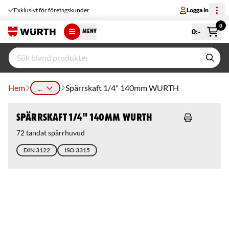
Exklusivt för företagskunder
Logga in
0
0
:-
MENY
Hem
...
Spärrskaft 1/4" 140mm WURTH
Spärrskaft 1/4" 140mm WURTH
72 tandat spärrhuvud
DIN 3122
ISO 3315