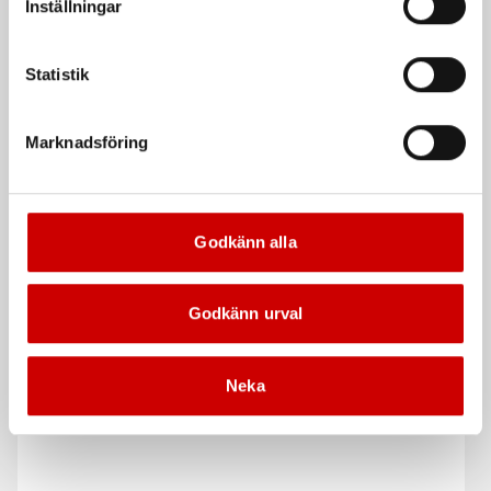
Inställningar
Statistik
Marknadsföring
Godkänn alla
Hylsa 6-kt 1/4"
Hylsa 6-kt 1/4" lång
Metrisk, längd 22mm
6-kants hylsa (MM), längd 50mm
Godkänn urval
De som köpte, köpte även
Neka