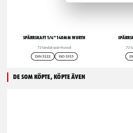
Spärrskaft 1/4" 140mm WURTH
Spärrs
72 tandat spärrhuvud
72 t
DIN 3122
ISO 3315
D
De som köpte, köpte även