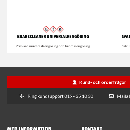
Brakecleaner universalrengöring
Sva
Prisvärd universalrengöring och bromsrengöring.
Nitri
Kund- och orderfrågor
Ring kundsupport 019 - 35 10 30
Maila
Mer information
Kontakt