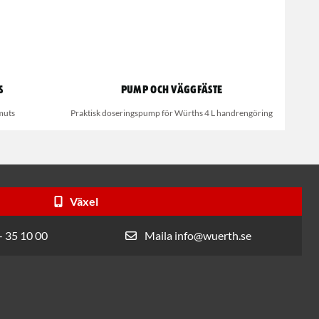
s
Pump och väggfäste
muts
Praktisk doseringspump för Würths 4 L handrengöring
Växel
- 35 10 00
Maila info@wuerth.se