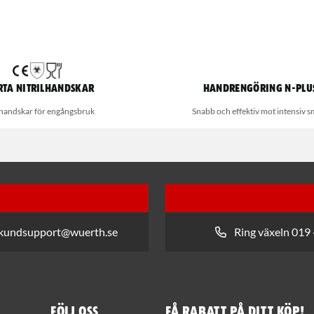
rta nitrilhandskar
Handrengöring N-Plu
lhandskar för engångsbruk
Snabb och effektiv mot intensiv s
 kundsupport@wuerth.se
Ring växeln 019 
Följ oss
Få rabatt på ditt köp!