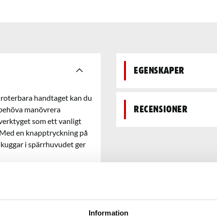
Egenskaper
t roterbara handtaget kan du
t behöva manövrera
Recensioner
verktyget som ett vanligt
av. Med en knapptryckning på
2 kuggar i spärrhuvudet ger
Information