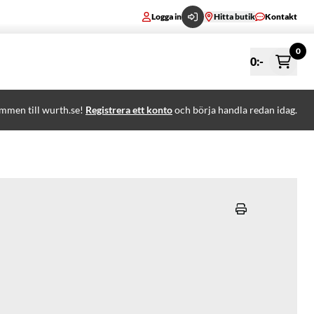
Logga in
Hitta butik
Kontakt
0
0
:-
mmen till wurth.se!
Registrera ett konto
och börja handla redan idag.