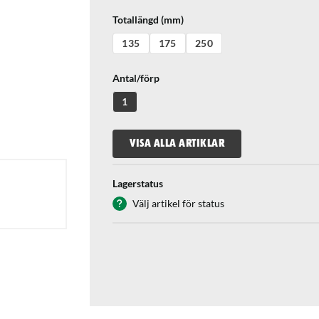
Totallängd (mm)
135
175
250
Antal/förp
1
VISA ALLA ARTIKLAR
Lagerstatus
Välj artikel för status