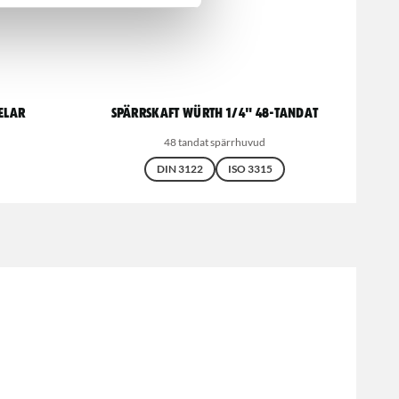
delar
Spärrskaft Würth 1/4" 48-tandat
48 tandat spärrhuvud
DIN 3122
ISO 3315