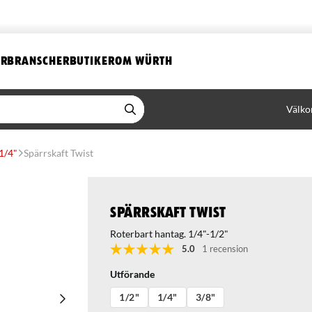
ER
BRANSCHER
BUTIKER
OM WÜRTH
Välko
1/4"
Spärrskaft Twist
Spärrskaft Twist
Roterbart hantag. 1/4"-1/2"
5.0
1 recension
Utförande
1/2"
1/4"
3/8"