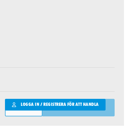
Qantity
LOGGA IN / REGISTRERA FÖR ATT HANDLA
LÄGG I VARUKORGEN