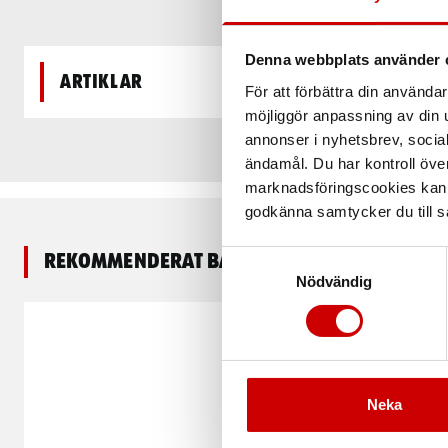
Denna webbplats använder 
Artiklar
För att förbättra din använd
möjliggör anpassning av din u
annonser i nyhetsbrev, socia
ändamål. Du har kontroll öve
marknadsföringscookies kan i
godkänna samtycker du till så
Samtyckesval
Rekommenderat baserat på vald produkt
Nödvändig
Neka