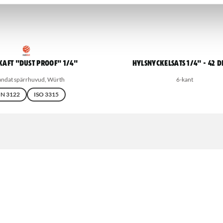
kaft "Dust proof" 1/4"
Hylsnyckelsats 1/4" - 42 
andat spärrhuvud, Würth
6-kant
IN 3122
ISO 3315