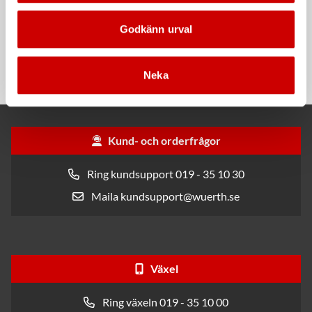
Godkänn urval
Rengöringsduk Wetmax
Snabblim
Plus
Cyanoakrylatlim för limning av
För snabb och effektiv rengöring
metall-, plast- och gummidetaljer.
Neka
Kund- och orderfrågor
Ring kundsupport 019 - 35 10 30
Maila kundsupport@wuerth.se
Växel
Ring växeln 019 - 35 10 00