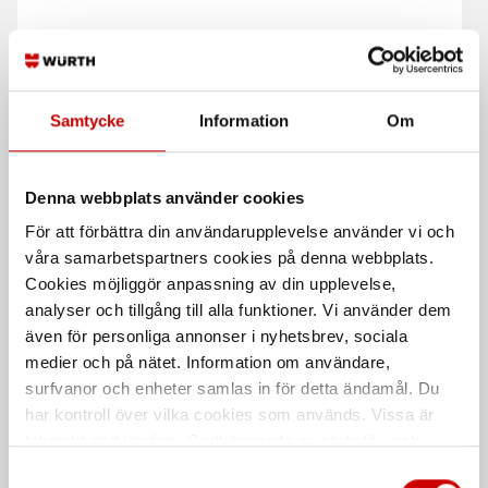
T-handtag 1/2 tum
Spärrskaft 3/4"
Skjutbart handtag med kulspärr kan
72 tandat spärrhuvud, Würth
användas som T- eller L-handtag.
Samtycke
Information
Om
DIN 3122
ISO 3315
Denna webbplats använder cookies
För att förbättra din användarupplevelse använder vi och
våra samarbetspartners cookies på denna webbplats.
Cookies möjliggör anpassning av din upplevelse,
analyser och tillgång till alla funktioner. Vi använder dem
även för personliga annonser i nyhetsbrev, sociala
medier och på nätet. Information om användare,
Dragskaft 1/2" ledat 490
Krafthylsa 1" 50 mm
mm
surfvanor och enheter samlas in för detta ändamål. Du
6-kants hylsa kraft, metrisk - längd
har kontroll över vilka cookies som används. Vissa är
50 mm
tekniskt nödvändiga. Godkännande av statistik- och
marknadsföringscookies kan innebära dataöverföring till
Samtyckesval
De som köpte, köpte även