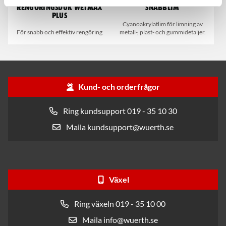
Rengöringsduk Wetmax
Snabblim
Plus
Cyanoakrylatlim för limning av
För snabb och effektiv rengöring
metall-, plast- och gummidetaljer.
Kund- och orderfrågor
Ring kundsupport 019 - 35 10 30
Maila kundsupport@wuerth.se
Växel
Ring växeln 019 - 35 10 00
Maila info@wuerth.se