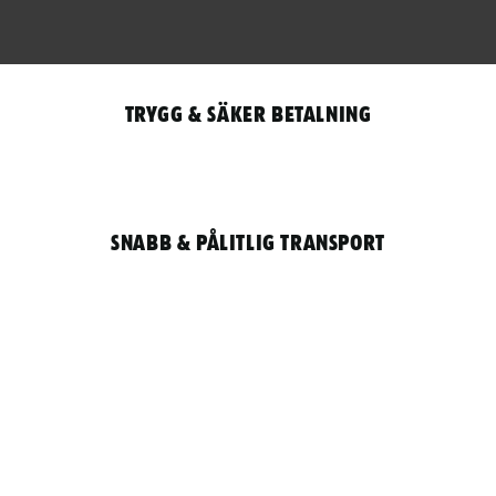
Trygg & säker betalning
Snabb & pålitlig transport
Qantity
LOGGA IN / REGISTRERA FÖR ATT HANDLA