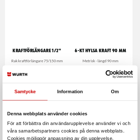
Kraftförlängare 1/2"
6-kt hylsa kraft 90 mm
Rak kraftförlängare 75/150 mm
Metrisk - längd 90 mm
Samtycke
Information
Om
Denna webbplats använder cookies
För att förbättra din användarupplevelse använder vi och
Kraftförlängare 3/4"
Polygrip
våra samarbetspartners cookies på denna webbplats.
Wurth
Rödlackerade utan PVC-överdragna
Cookies möjliggör anpassning av din upplevelse,