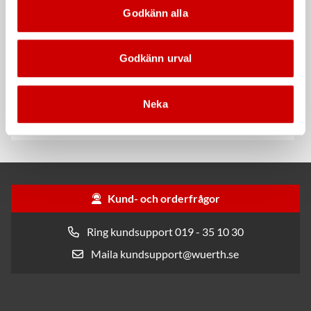
Godkänn alla
Godkänn urval
Rengöringsduk Wetmax
Snabblim
Plus
Neka
Cyanoakrylatlim för limning av
För snabb och effektiv rengöring
metall-, plast- och gummidetaljer.
Kund- och orderfrågor
Ring kundsupport 019 - 35 10 30
Maila kundsupport@wuerth.se