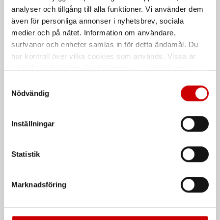
175 och 250 mm
skänklar
analyser och tillgång till alla funktioner. Vi använder dem
DIN 3121
DIN 8976
ISO 8976
även för personliga annonser i nyhetsbrev, sociala
medier och på nätet. Information om användare,
surfvanor och enheter samlas in för detta ändamål. Du
De som köpte, köpte även
har kontroll över vilka cookies som används. Vissa är
tekniskt nödvändiga. Godkännande av statistik- och
Kampanj
marknadsföringscookies kan innebära dataöverföring till
Samtyckesval
länder utanför EU med olika dataskyddsnormer. Genom
Nödvändig
att godkänna samtycker du till sådana överföringar. Läs
vår Integritetspolicy för mer information.
Inställningar
Statistik
Våtservett för glasögon
Stålborste
Dispenserbox med 100 st.
Smalt utförande
Marknadsföring
Kampanj
Kampanj